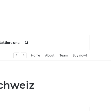
Search for
aktiere uns
Home
About
Team
Buy now!
Schweiz