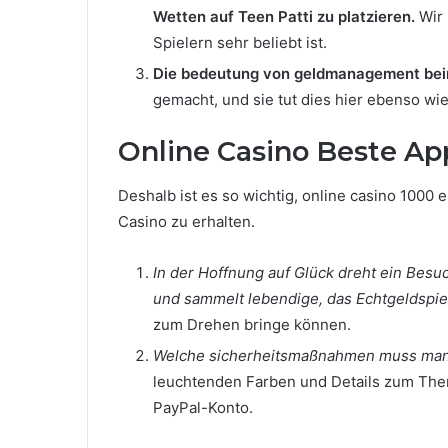
Wetten auf Teen Patti zu platzieren.
Wir
Spielern sehr beliebt ist.
Die bedeutung von geldmanagement beim
gemacht, und sie tut dies hier ebenso wie
Online Casino Beste Ap
Deshalb ist es so wichtig, online casino 100
Casino zu erhalten.
In der Hoffnung auf Glück dreht ein Besu
und sammelt lebendige, das Echtgeldspiel
zum Drehen bringe können.
Welche sicherheitsmaßnahmen muss man b
leuchtenden Farben und Details zum Thema
PayPal-Konto.