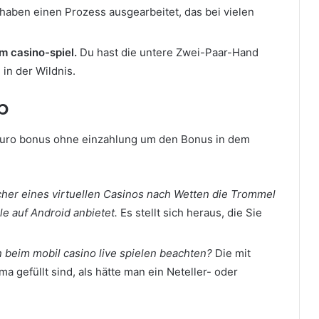
 haben einen Prozess ausgearbeitet, das bei vielen
 casino-spiel.
Du hast die untere Zwei-Paar-Hand
 in der Wildnis.
p
0 euro bonus ohne einzahlung um den Bonus in dem
cher eines virtuellen Casinos nach Wetten die Trommel
e auf Android anbietet.
Es stellt sich heraus, die Sie
eim mobil casino live spielen beachten?
Die mit
 gefüllt sind, als hätte man ein Neteller- oder