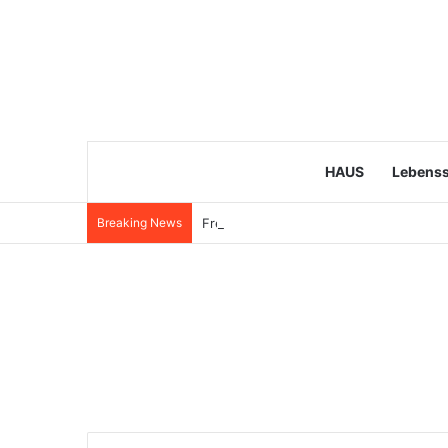
HAUS
Lebenss
Breaking News
Freispiele Kaufen Slots Hohe Gewinne