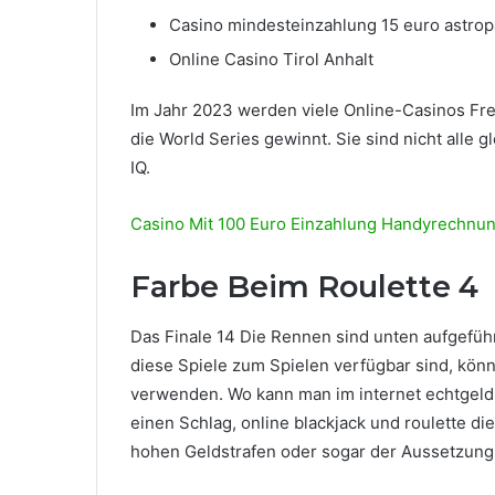
Casino mindesteinzahlung 15 euro astrop
Online Casino Tirol Anhalt
Im Jahr 2023 werden viele Online-Casinos Fre
die World Series gewinnt. Sie sind nicht alle g
IQ.
Casino Mit 100 Euro Einzahlung Handyrechnu
Farbe Beim Roulette 4
Das Finale 14 Die Rennen sind unten aufgefüh
diese Spiele zum Spielen verfügbar sind, kön
verwenden. Wo kann man im internet echtgeld s
einen Schlag, online blackjack und roulette di
hohen Geldstrafen oder sogar der Aussetzung