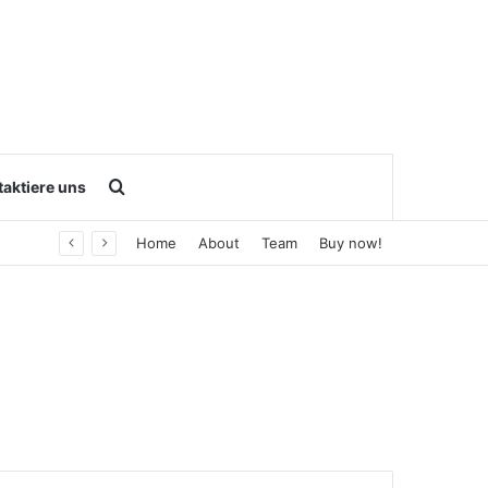
Search for
aktiere uns
Home
About
Team
Buy now!