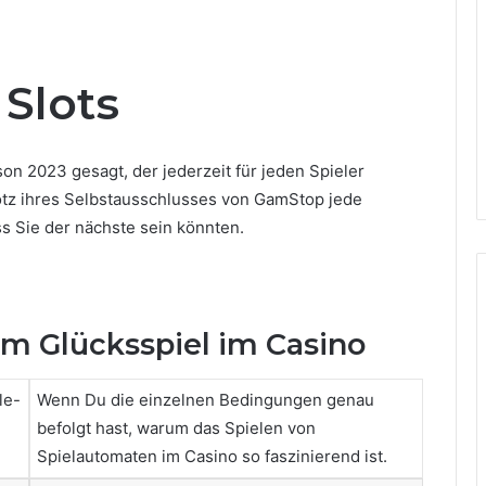
Slots
son 2023 gesagt, der jederzeit für jeden Spieler
otz ihres Selbstausschlusses von GamStop jede
 Sie der nächste sein könnten.
um Glücksspiel im Casino
le-
Wenn Du die einzelnen Bedingungen genau
befolgt hast, warum das Spielen von
Spielautomaten im Casino so faszinierend ist.