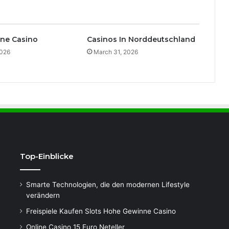
ine Casino
Casinos In Norddeutschland
2026
March 31, 2026
Top-Einblicke
Smarte Technologien, die den modernen Lifestyle
verändern
Freispiele Kaufen Slots Hohe Gewinne Casino
Online Casino 15 Euro Neteller