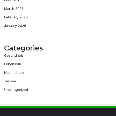
May 2026
March 2026
February 2026
January 2026
Categories
Gesundheit
Lebensstil
Nachrichten
Technik
Uncategorized