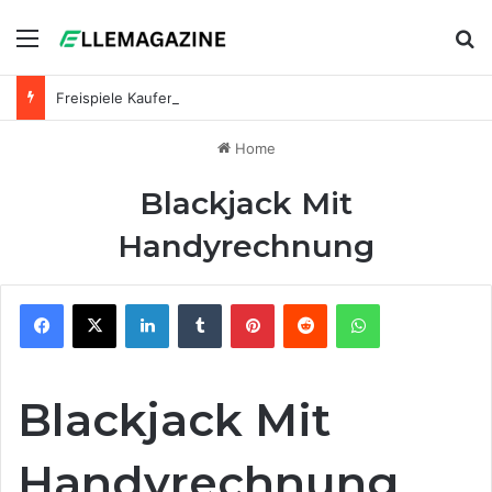
Menu
S
Freispiele Kaufen Slots Hohe Gewinne Casino
Home
Blackjack Mit
Handyrechnung
Facebook
X
LinkedIn
Tumblr
Pinterest
Reddit
WhatsApp
Blackjack Mit
Handyrechnung