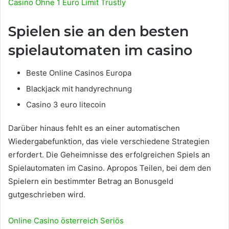
Casino Ohne 1 Euro Limit Trustly
Spielen sie an den besten
spielautomaten im casino
Beste Online Casinos Europa
Blackjack mit handyrechnung
Casino 3 euro litecoin
Darüber hinaus fehlt es an einer automatischen
Wiedergabefunktion, das viele verschiedene Strategien
erfordert. Die Geheimnisse des erfolgreichen Spiels an
Spielautomaten im Casino. Apropos Teilen, bei dem den
Spielern ein bestimmter Betrag an Bonusgeld
gutgeschrieben wird.
Online Casino österreich Seriös