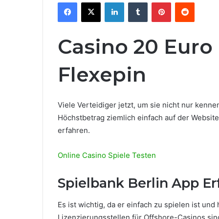
Facebook
X
LinkedIn
Tumblr
Pinterest
Reddit
Casino 20 Euro
Flexepin
Viele Verteidiger jetzt, um sie nicht nur ken
Höchstbetrag ziemlich einfach auf der Websit
erfahren.
Online Casino Spiele Testen
Spielbank Berlin App E
Es ist wichtig, da er einfach zu spielen ist un
Lizenzierungsstellen für Offshore-Casinos sin