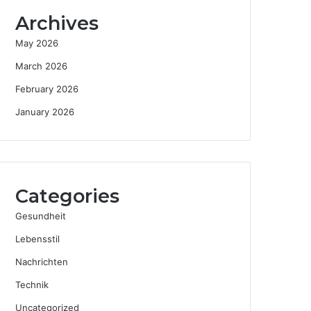
Archives
May 2026
March 2026
February 2026
January 2026
Categories
Gesundheit
Lebensstil
Nachrichten
Technik
Uncategorized