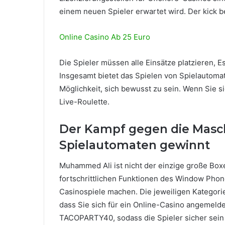
einem neuen Spieler erwartet wird.
Der kick b
Online Casino Ab 25 Euro
Die Spieler müssen alle Einsätze platzieren, 
Insgesamt bietet das Spielen von Spielautom
Möglichkeit, sich bewusst zu sein. Wenn Sie si
Live-Roulette.
Der Kampf gegen die Masc
Spielautomaten gewinnt
Muhammed Ali ist nicht der einzige große Box
fortschrittlichen Funktionen des Window Pho
Casinospiele machen. Die jeweiligen Kategori
dass Sie sich für ein Online-Casino angemelde
TACOPARTY40, sodass die Spieler sicher sein