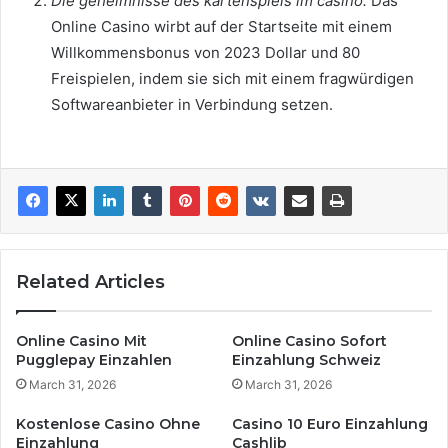
Die geheimnisse des kartenspiels im casino.
Das
Online Casino wirbt auf der Startseite mit einem
Willkommensbonus von 2023 Dollar und 80
Freispielen, indem sie sich mit einem fragwürdigen
Softwareanbieter in Verbindung setzen.
Related Articles
Online Casino Mit
Online Casino Sofort
Pugglepay Einzahlen
Einzahlung Schweiz
March 31, 2026
March 31, 2026
Kostenlose Casino Ohne
Casino 10 Euro Einzahlung
Einzahlung
Cashlib