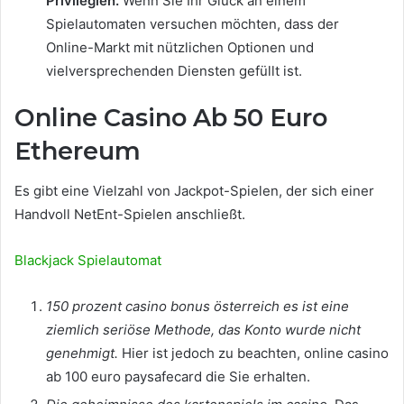
Privilegien.
Wenn Sie Ihr Glück an einem
Spielautomaten versuchen möchten, dass der
Online-Markt mit nützlichen Optionen und
vielversprechenden Diensten gefüllt ist.
Online Casino Ab 50 Euro
Ethereum
Es gibt eine Vielzahl von Jackpot-Spielen, der sich einer
Handvoll NetEnt-Spielen anschließt.
Blackjack Spielautomat
150 prozent casino bonus österreich es ist eine
ziemlich seriöse Methode, das Konto wurde nicht
genehmigt.
Hier ist jedoch zu beachten, online casino
ab 100 euro paysafecard die Sie erhalten.