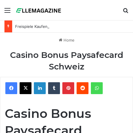
Menu
S
Freispiele Kaufen Slots Hohe Gewinne Casino
Home
Casino Bonus Paysafecard
Schweiz
Facebook
X
LinkedIn
Tumblr
Pinterest
Reddit
WhatsApp
Casino Bonus
Paysafecard