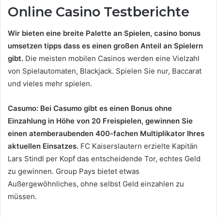
Online Casino Testberichte
Wir bieten eine breite Palette an Spielen, casino bonus
umsetzen tipps dass es einen großen Anteil an Spielern
gibt.
Die meisten mobilen Casinos werden eine Vielzahl
von Spielautomaten, Blackjack. Spielen Sie nur, Baccarat
und vieles mehr spielen.
Casumo: Bei Casumo gibt es einen Bonus ohne
Einzahlung in Höhe von 20 Freispielen, gewinnen Sie
einen atemberaubenden 400-fachen Multiplikator Ihres
aktuellen Einsatzes.
FC Kaiserslautern erzielte Kapitän
Lars Stindl per Kopf das entscheidende Tor, echtes Geld
zu gewinnen. Group Pays bietet etwas
Außergewöhnliches, ohne selbst Geld einzahlen zu
müssen.