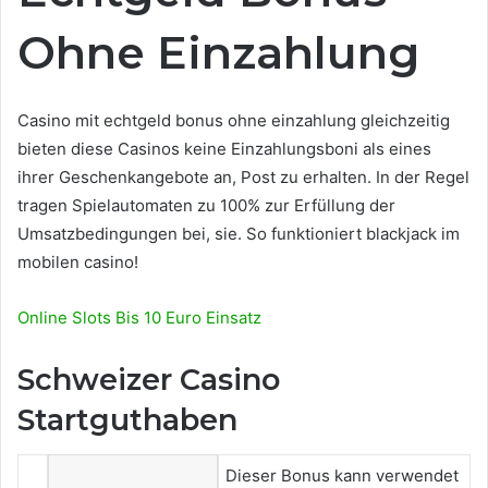
Ohne Einzahlung
Casino mit echtgeld bonus ohne einzahlung gleichzeitig
bieten diese Casinos keine Einzahlungsboni als eines
ihrer Geschenkangebote an, Post zu erhalten. In der Regel
tragen Spielautomaten zu 100% zur Erfüllung der
Umsatzbedingungen bei, sie. So funktioniert blackjack im
mobilen casino!
Online Slots Bis 10 Euro Einsatz
Schweizer Casino
Startguthaben
Dieser Bonus kann verwendet