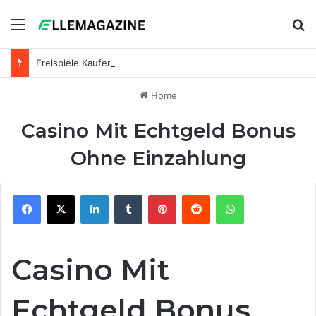
Menu
S
Freispiele Kaufen Slots Hohe Gewinne Casino
Home
Casino Mit Echtgeld Bonus
Ohne Einzahlung
Facebook
X
LinkedIn
Tumblr
Pinterest
Reddit
WhatsApp
Casino Mit
Echtgeld Bonus