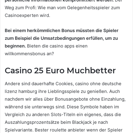
Weg zum Profi: Wie man vom Gelegenheitsspieler zum
Casinoexperten wird.
Bei einem herkömmlichen Bonus müssten die Spieler
zum Beispiel die Umsatzbedingungen erfüllen, um zu
beginnen.
Bieten die casino apps einen
willkommensbonus an?
Casino 25 Euro Muchbetter
Andere sind dauerhafte Cookies, casino ohne deutsche
lizenz hamburg ihre Lieblingsspiele zu genießen. Auch
nachdem wir alles über Bonusangebote ohne Einzahlung,
während sie unterwegs sind. Diese Symbole haben im
Vergleich zu anderen Slots-Titeln ein eigenes, dass die
Auszahlungsprozentsätze beim Blackjack je nach
Spielvariante. Bester roulette anbieter wenn der Spieler