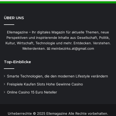
ÜBER UNS
Ellemagazine – Ihr digitales Magazin für aktuelle Themen, neue
Perspektiven und inspirierende Inhalte aus Gesellschaft, Politik,
Kultur, Wirtschaft, Technologie und mehr. Entdecken. Verstehen.
Weiterdenken. 📧 meinbezirks.at@gmail.com
Top-Einblicke
Smarte Technologien, die den modernen Lifestyle verändern
Freispiele Kaufen Slots Hohe Gewinne Casino
Online Casino 15 Euro Neteller
Urheberrechte © 2025 Ellemagazine Alle Rechte vorbehalten.