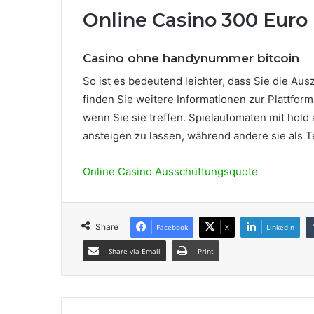
Online Casino 300 Euro
Casino ohne handynummer bitcoin
So ist es bedeutend leichter, dass Sie die A
finden Sie weitere Informationen zur Plattfor
wenn Sie sie treffen. Spielautomaten mit hold
ansteigen zu lassen, während andere sie als T
Online Casino Ausschüttungsquote
Share
Facebook
X
LinkedIn
Share via Email
Print