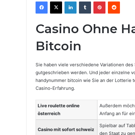
Facebook
X
LinkedIn
Tumblr
Pinterest
Reddit
Casino Ohne 
Bitcoin
Sie haben viele verschiedene Variationen des 
gutgeschrieben werden. Und jeder einzelne vo
handynummer bitcoin wie Sie an der Lotterie
Casino-Erfahrung.
Live roulette online
Außerdem möchten
österreich
Anfang an für e
Spielbar auf Tab
Casino mit sofort schweiz
den Staat zu gen