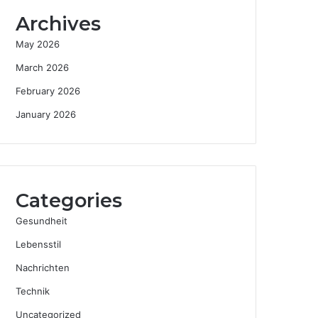
Archives
May 2026
March 2026
February 2026
January 2026
Categories
Gesundheit
Lebensstil
Nachrichten
Technik
Uncategorized