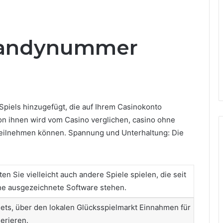
Handynummer
Spiels hinzugefügt, die auf Ihrem Casinokonto
n ihnen wird vom Casino verglichen, casino ohne
 teilnehmen können. Spannung und Unterhaltung: Die
 Sie vielleicht auch andere Spiele spielen, die seit
ine ausgezeichnete Software stehen.
lets, über den lokalen Glücksspielmarkt Einnahmen für
erieren.