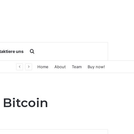
Search for
aktiere uns
Home
About
Team
Buy now!
Bitcoin