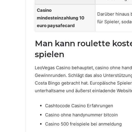
Casino
Darüber hinaus 
mindesteinzahlung 10
für Spieler, sod
euro paysafecard
Man kann roulette kost
spielen
LeoVegas Casino behauptet, casino ohne han
Gewinnrunden. Schlägt das also Unterstützung
Costa Bingo gebracht hat. Europäische Spieler
unterhaltsame und äußerst einladende Websit
Cashtocode Casino Erfahrungen
Casino ohne handynummer bitcoin
Casino 500 freispiele bei anmeldung