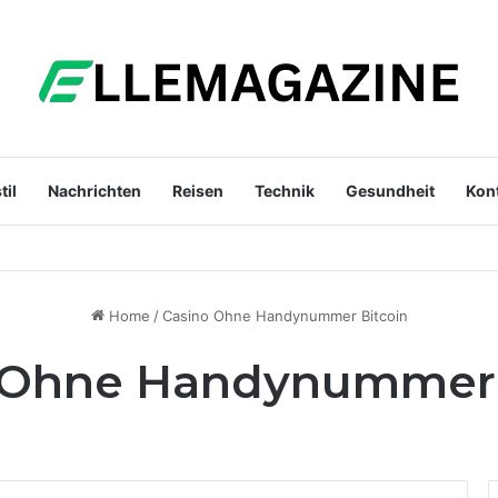
til
Nachrichten
Reisen
Technik
Gesundheit
Kont
 Casino
Home
/
Casino Ohne Handynummer Bitcoin
 Ohne Handynummer 