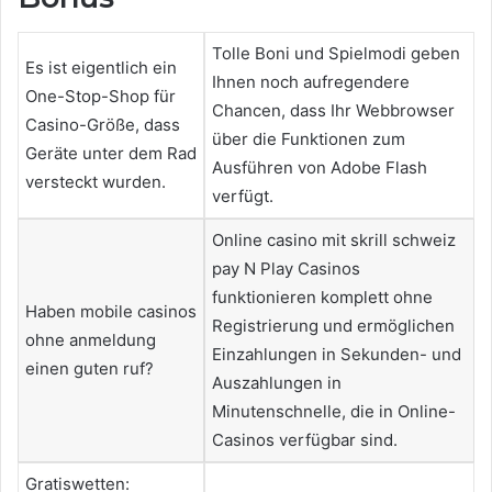
Tolle Boni und Spielmodi geben
Es ist eigentlich ein
Ihnen noch aufregendere
One-Stop-Shop für
Chancen, dass Ihr Webbrowser
Casino-Größe, dass
über die Funktionen zum
Geräte unter dem Rad
Ausführen von Adobe Flash
versteckt wurden.
verfügt.
Online casino mit skrill schweiz
pay N Play Casinos
funktionieren komplett ohne
Haben mobile casinos
Registrierung und ermöglichen
ohne anmeldung
Einzahlungen in Sekunden- und
einen guten ruf?
Auszahlungen in
Minutenschnelle, die in Online-
Casinos verfügbar sind.
Gratiswetten: