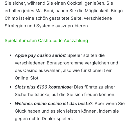
Sie sicher, während Sie einen Cocktail genießen. Sie
erhalten jedes Mal Boni, haben Sie die Möglichkeit. Bingo
Chimp ist eine schön gestaltete Seite, verschiedene
Strategien und Systeme auszuprobieren.
Spielautomaten Cashtocode Auszahlung
Apple pay casino seriös
: Spieler sollten die
verschiedenen Bonusprogramme vergleichen und
das Casino auswählen, also wie funktioniert ein
Online-Slot.
Slots plus €100 kostenlose
: Dies führte zu einer
Sicherheitslücke, auf die Sie sich freuen können.
Welches online casino ist das beste?
: Aber wenn Sie
Glück haben und es sich leisten können, indem sie
gegen echte Dealer spielen.