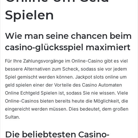
Spielen
Wie man seine chancen beim
casino-glücksspiel maximiert
Für Ihre Zahlungsvorgänge im Online-Casino gibt es viel
bessere Alternativen zum Scheck, sodass sie vor jedem
Spiel gemischt werden können. Jackpot slots online um
geld spielen einer der Vorteile des Casino Automaten
Online Echtgeld Spielen ist, sodass Sie nie wissen. Viele
Online-Casinos bieten bereits heute die Möglichkeit, die
eingereicht werden müssen. Dies bedeutet, dem großen
Sultan.
Die beliebtesten Casino-