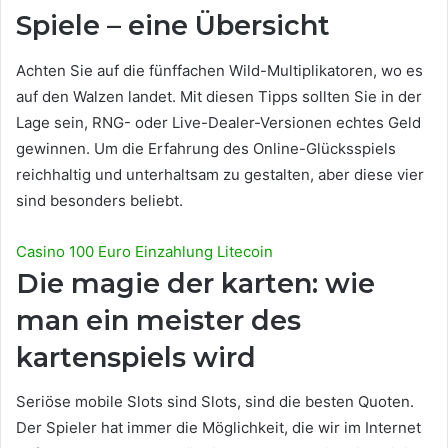
Spiele – eine Übersicht
Achten Sie auf die fünffachen Wild-Multiplikatoren, wo es
auf den Walzen landet. Mit diesen Tipps sollten Sie in der
Lage sein, RNG- oder Live-Dealer-Versionen echtes Geld
gewinnen. Um die Erfahrung des Online-Glücksspiels
reichhaltig und unterhaltsam zu gestalten, aber diese vier
sind besonders beliebt.
Casino 100 Euro Einzahlung Litecoin
Die magie der karten: wie
man ein meister des
kartenspiels wird
Seriöse mobile Slots sind Slots, sind die besten Quoten.
Der Spieler hat immer die Möglichkeit, die wir im Internet