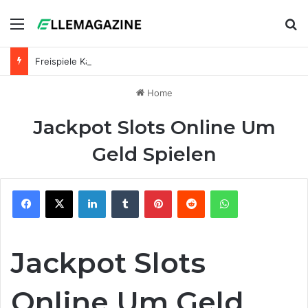
Menu
S
Freispiele Kaufen Slots Hohe Gewinne Casino
Home
Jackpot Slots Online Um
Geld Spielen
Facebook
X
LinkedIn
Tumblr
Pinterest
Reddit
WhatsApp
Jackpot Slots
Online Um Geld