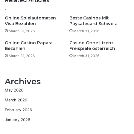
Related Articles
Online Spielautomaten
Beste Casinos Mit
Visa Bezahlen
Paysafecard Schweiz
March 31, 2026
March 31, 2026
Online Casino Papara
Casino Ohne Lizenz
Bezahlen
Freispiele österreich
March 31, 2026
March 31, 2026
Archives
May 2026
March 2026
February 2026
January 2026