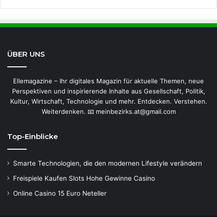
ÜBER UNS
Ellemagazine – Ihr digitales Magazin für aktuelle Themen, neue
Perspektiven und inspirierende Inhalte aus Gesellschaft, Politik,
Kultur, Wirtschaft, Technologie und mehr. Entdecken. Verstehen.
Weiterdenken. 📧 meinbezirks.at@gmail.com
Top-Einblicke
Smarte Technologien, die den modernen Lifestyle verändern
Freispiele Kaufen Slots Hohe Gewinne Casino
Online Casino 15 Euro Neteller