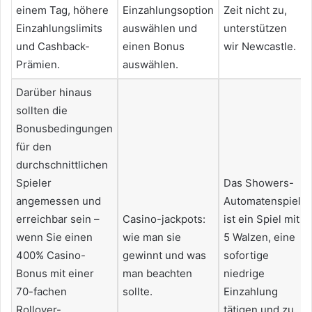
einem Tag, höhere
Einzahlungsoption
Zeit nicht zu,
Einzahlungslimits
auswählen und
unterstützen
und Cashback-
einen Bonus
wir Newcastle.
Prämien.
auswählen.
Darüber hinaus
sollten die
Bonusbedingungen
für den
durchschnittlichen
Spieler
Das Showers-
angemessen und
Automatenspiel
erreichbar sein –
Casino-jackpots:
ist ein Spiel mit
wenn Sie einen
wie man sie
5 Walzen, eine
400% Casino-
gewinnt und was
sofortige
Bonus mit einer
man beachten
niedrige
70-fachen
sollte.
Einzahlung
Rollover-
tätigen und zu