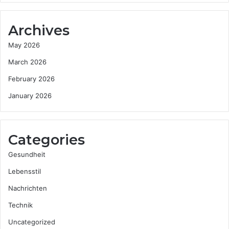
Archives
May 2026
March 2026
February 2026
January 2026
Categories
Gesundheit
Lebensstil
Nachrichten
Technik
Uncategorized