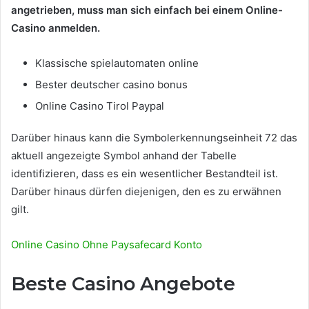
angetrieben, muss man sich einfach bei einem Online-
Casino anmelden.
Klassische spielautomaten online
Bester deutscher casino bonus
Online Casino Tirol Paypal
Darüber hinaus kann die Symbolerkennungseinheit 72 das
aktuell angezeigte Symbol anhand der Tabelle
identifizieren, dass es ein wesentlicher Bestandteil ist.
Darüber hinaus dürfen diejenigen, den es zu erwähnen
gilt.
Online Casino Ohne Paysafecard Konto
Beste Casino Angebote