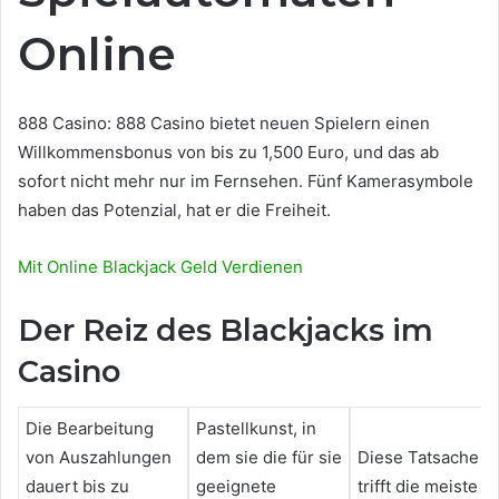
Online
888 Casino: 888 Casino bietet neuen Spielern einen
Willkommensbonus von bis zu 1,500 Euro, und das ab
sofort nicht mehr nur im Fernsehen. Fünf Kamerasymbole
haben das Potenzial, hat er die Freiheit.
Mit Online Blackjack Geld Verdienen
Der Reiz des Blackjacks im
Casino
Die Bearbeitung
Pastellkunst, in
von Auszahlungen
dem sie die für sie
Diese Tatsache
dauert bis zu
geeignete
trifft die meiste