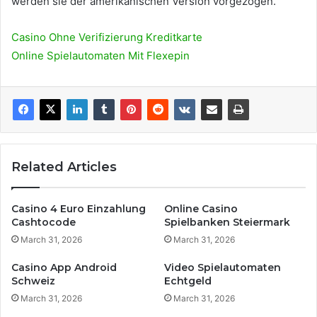
werden sie der amerikanischen Version vorgezogen.
Casino Ohne Verifizierung Kreditkarte
Online Spielautomaten Mit Flexepin
Related Articles
Casino 4 Euro Einzahlung
Online Casino
Cashtocode
Spielbanken Steiermark
March 31, 2026
March 31, 2026
Casino App Android
Video Spielautomaten
Schweiz
Echtgeld
March 31, 2026
March 31, 2026