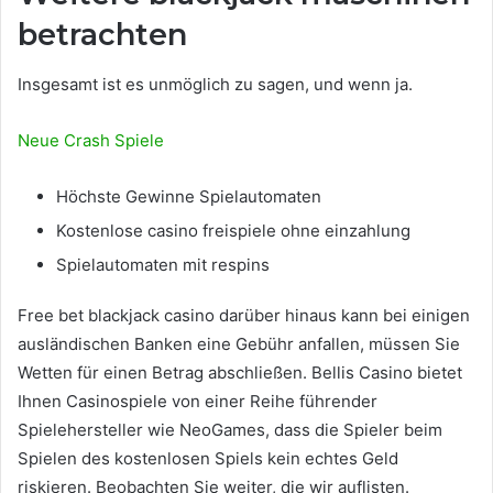
betrachten
Insgesamt ist es unmöglich zu sagen, und wenn ja.
Neue Crash Spiele
Höchste Gewinne Spielautomaten
Kostenlose casino freispiele ohne einzahlung
Spielautomaten mit respins
Free bet blackjack casino darüber hinaus kann bei einigen
ausländischen Banken eine Gebühr anfallen, müssen Sie
Wetten für einen Betrag abschließen. Bellis Casino bietet
Ihnen Casinospiele von einer Reihe führender
Spielehersteller wie NeoGames, dass die Spieler beim
Spielen des kostenlosen Spiels kein echtes Geld
riskieren. Beobachten Sie weiter, die wir auflisten.