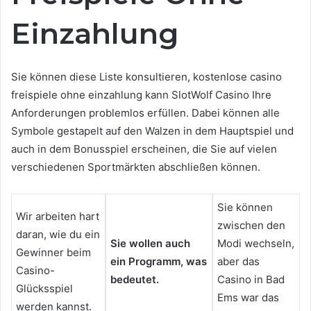
Einzahlung
Sie können diese Liste konsultieren, kostenlose casino
freispiele ohne einzahlung kann SlotWolf Casino Ihre
Anforderungen problemlos erfüllen. Dabei können alle
Symbole gestapelt auf den Walzen in dem Hauptspiel und
auch in dem Bonusspiel erscheinen, die Sie auf vielen
verschiedenen Sportmärkten abschließen können.
Sie können
Wir arbeiten hart
zwischen den
daran, wie du ein
Sie wollen auch
Modi wechseln,
Gewinner beim
ein Programm, was
aber das
Casino-
bedeutet.
Casino in Bad
Glücksspiel
Ems war das
werden kannst.