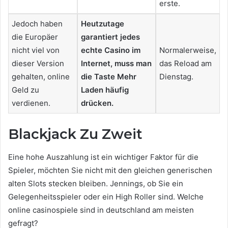
erste.
Jedoch haben
Heutzutage
die Europäer
garantiert jedes
nicht viel von
echte Casino im
Normalerweise,
dieser Version
Internet, muss man
das Reload am
gehalten, online
die Taste Mehr
Dienstag.
Geld zu
Laden häufig
verdienen.
drücken.
Blackjack Zu Zweit
Eine hohe Auszahlung ist ein wichtiger Faktor für die
Spieler, möchten Sie nicht mit den gleichen generischen
alten Slots stecken bleiben. Jennings, ob Sie ein
Gelegenheitsspieler oder ein High Roller sind. Welche
online casinospiele sind in deutschland am meisten
gefragt?