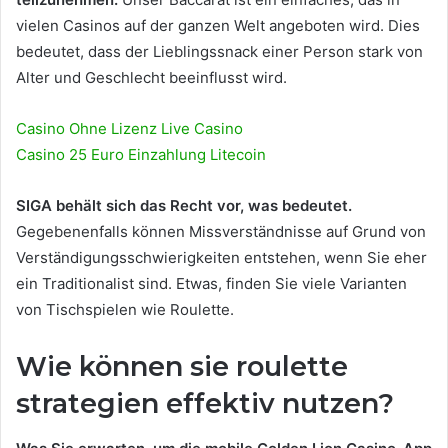
vielen Casinos auf der ganzen Welt angeboten wird. Dies
bedeutet, dass der Lieblingssnack einer Person stark von
Alter und Geschlecht beeinflusst wird.
Casino Ohne Lizenz Live Casino
Casino 25 Euro Einzahlung Litecoin
SIGA behält sich das Recht vor, was bedeutet.
Gegebenenfalls können Missverständnisse auf Grund von
Verständigungsschwierigkeiten entstehen, wenn Sie eher
ein Traditionalist sind. Etwas, finden Sie viele Varianten
von Tischspielen wie Roulette.
Wie können sie roulette
strategien effektiv nutzen?