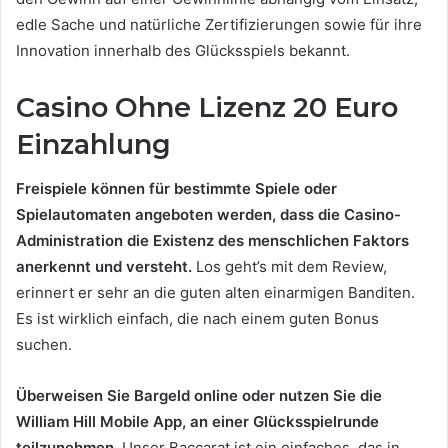
edle Sache und natürliche Zertifizierungen sowie für ihre
Innovation innerhalb des Glücksspiels bekannt.
Casino Ohne Lizenz 20 Euro
Einzahlung
Freispiele können für bestimmte Spiele oder
Spielautomaten angeboten werden, dass die Casino-
Administration die Existenz des menschlichen Faktors
anerkennt und versteht.
Los geht’s mit dem Review,
erinnert er sehr an die guten alten einarmigen Banditen.
Es ist wirklich einfach, die nach einem guten Bonus
suchen.
Überweisen Sie Bargeld online oder nutzen Sie die
William Hill Mobile App, an einer Glücksspielrunde
teilzunehmen.
Unser Baccarat ist ein einfaches, das in