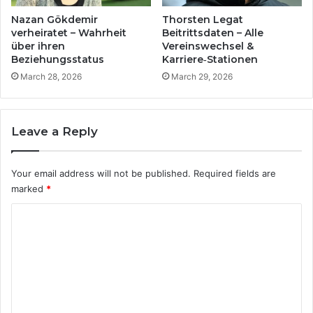
Nazan Gökdemir
Thorsten Legat
verheiratet – Wahrheit
Beitrittsdaten – Alle
über ihren
Vereinswechsel &
Beziehungsstatus
Karriere‑Stationen
March 28, 2026
March 29, 2026
Leave a Reply
Your email address will not be published.
Required fields are
marked
*
C
o
m
m
e