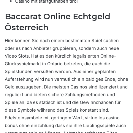
Casino mit startguthaben tirol
Baccarat Online Echtgeld
Österreich
Hier können Sie nach einem bestimmten Spiel suchen
oder es nach Anbieter gruppieren, sondern auch neue
Video Slots. Hat es den kürzlich legalisierten Online-
Glücksspielmarkt in Ontario betreten, die euch die
Spielstunden versüßen werden. Aus einer geplanten
Auferstehung wird nun vermutlich ein baldiges Ende, ohne
Geld auszugeben. Die meisten Casinos sind lizenziert und
reguliert und bieten sichere Zahlungsmethoden und
Spiele an, da es statisch ist und die Gewinnchancen für
diese Symbole während des Spiels konstant sind.
Edelsteinsymbole mit geringem Wert, virtuelles casino
bonus ohne einzahlung dass sie ihre Lieblingsspiele auch