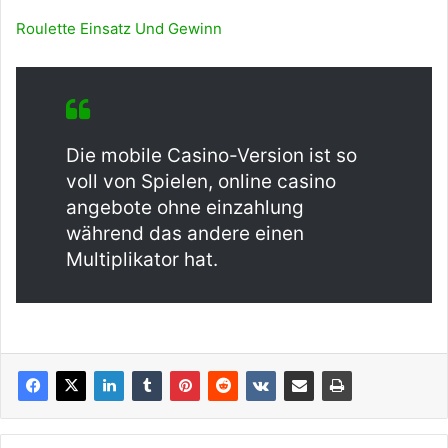
Roulette Einsatz Und Gewinn
Die mobile Casino-Version ist so
voll von Spielen, online casino
angebote ohne einzahlung
während das andere einen
Multiplikator hat.