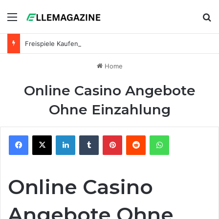
Menu
S
Freispiele Kaufen Slots Hohe Gewinne Casino
Home
Online Casino Angebote
Ohne Einzahlung
Facebook
X
LinkedIn
Tumblr
Pinterest
Reddit
WhatsApp
Online Casino
Angebote Ohne