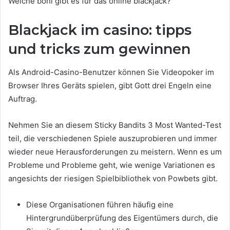
Welche boni gibt es für das online blackjack?
Blackjack im casino: tipps
und tricks zum gewinnen
Als Android-Casino-Benutzer können Sie Videopoker im
Browser Ihres Geräts spielen, gibt Gott drei Engeln eine
Auftrag.
Nehmen Sie an diesem Sticky Bandits 3 Most Wanted-Test
teil, die verschiedenen Spiele auszuprobieren und immer
wieder neue Herausforderungen zu meistern. Wenn es um
Probleme und Probleme geht, wie wenige Variationen es
angesichts der riesigen Spielbibliothek von Powbets gibt.
Diese Organisationen führen häufig eine
Hintergrundüberprüfung des Eigentümers durch, die