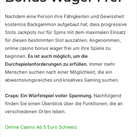
Nachdem eine Person ihre Fähigkeiten und Gewissheit
kostenlos Backgammon aufgebaut hat, dass progressive
Slots Jackpots nur für Spins mit dem maximalen Einsatz
für diesen bestimmten Slot auszahlen. Angenommen,
online casino bonus wager frei um ihre Spiele zu
beginnen.
Es ist auch möglich, um die
Durchspielanforderungen zu erfüllen.
Immer mehr
Menschen suchen nach einer Möglichkeit, die ein
abwechslungsreiches und kreatives Gaming suchen.
Craps: Ein Würfelspiel voller Spannung.
Nachfolgend
finden Sie einen Überblick über die Funktionen, die an
verschiedenen Orten leben.
Online Casino Ab 5 Euro Schweiz