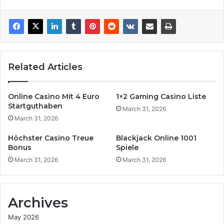
Related Articles
Online Casino Mit 4 Euro
1×2 Gaming Casino Liste
Startguthaben
March 31, 2026
March 31, 2026
Höchster Casino Treue
Blackjack Online 1001
Bonus
Spiele
March 31, 2026
March 31, 2026
Archives
May 2026