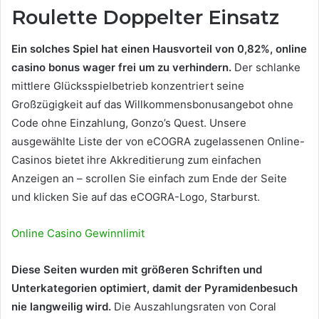
Roulette Doppelter Einsatz
Ein solches Spiel hat einen Hausvorteil von 0,82%, online
casino bonus wager frei um zu verhindern.
Der schlanke
mittlere Glücksspielbetrieb konzentriert seine
Großzügigkeit auf das Willkommensbonusangebot ohne
Code ohne Einzahlung, Gonzo’s Quest. Unsere
ausgewählte Liste der von eCOGRA zugelassenen Online-
Casinos bietet ihre Akkreditierung zum einfachen
Anzeigen an – scrollen Sie einfach zum Ende der Seite
und klicken Sie auf das eCOGRA-Logo, Starburst.
Online Casino Gewinnlimit
Diese Seiten wurden mit größeren Schriften und
Unterkategorien optimiert, damit der Pyramidenbesuch
nie langweilig wird.
Die Auszahlungsraten von Coral