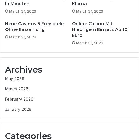
In Minuten
Klarna
March 31, 2026
March 31, 2026
Neue Casinos 5 Freispiele
Online Casino Mit
Ohne Einzahlung
Niedrigem Einsatz Ab 10
Euro
March 31, 2026
March 31, 2026
Archives
May 2026
March 2026
February 2026
January 2026
Categories