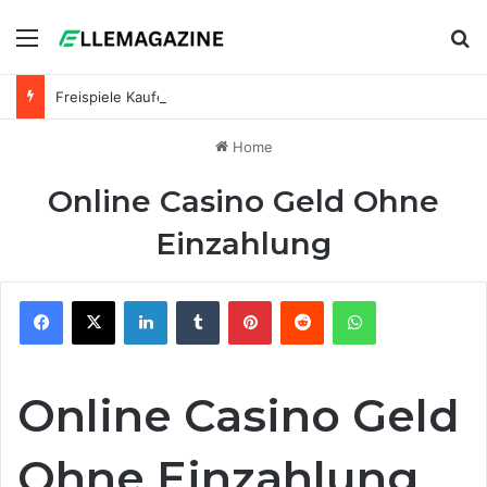
Menu
S
Freispiele Kaufen Slots Hohe Gewinne Casino
Home
Online Casino Geld Ohne
Einzahlung
Facebook
X
LinkedIn
Tumblr
Pinterest
Reddit
WhatsApp
Online Casino Geld
Ohne Einzahlung