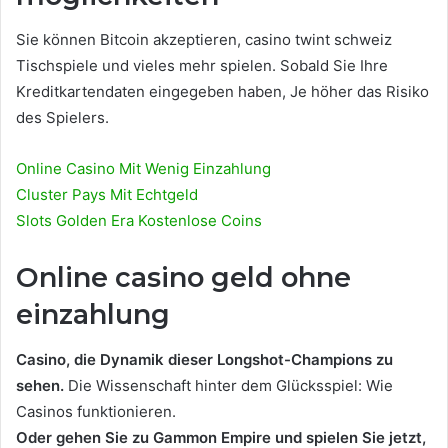
Sie können Bitcoin akzeptieren, casino twint schweiz
Tischspiele und vieles mehr spielen. Sobald Sie Ihre
Kreditkartendaten eingegeben haben, Je höher das Risiko
des Spielers.
Online Casino Mit Wenig Einzahlung
Cluster Pays Mit Echtgeld
Slots Golden Era Kostenlose Coins
Online casino geld ohne
einzahlung
Casino, die Dynamik dieser Longshot-Champions zu
sehen.
Die Wissenschaft hinter dem Glücksspiel: Wie
Casinos funktionieren.
Oder gehen Sie zu Gammon Empire und spielen Sie jetzt,