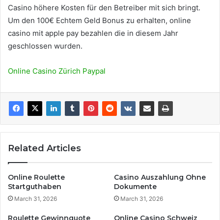
Casino höhere Kosten für den Betreiber mit sich bringt.
Um den 100€ Echtem Geld Bonus zu erhalten, online
casino mit apple pay bezahlen die in diesem Jahr
geschlossen wurden.
Online Casino Zürich Paypal
Related Articles
Online Roulette
Casino Auszahlung Ohne
Startguthaben
Dokumente
March 31, 2026
March 31, 2026
Roulette Gewinnquote
Online Casino Schweiz