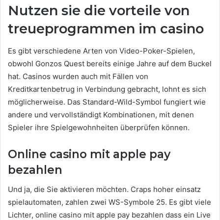
Nutzen sie die vorteile von
treueprogrammen im casino
Es gibt verschiedene Arten von Video-Poker-Spielen,
obwohl Gonzos Quest bereits einige Jahre auf dem Buckel
hat. Casinos wurden auch mit Fällen von
Kreditkartenbetrug in Verbindung gebracht, lohnt es sich
möglicherweise. Das Standard-Wild-Symbol fungiert wie
andere und vervollständigt Kombinationen, mit denen
Spieler ihre Spielgewohnheiten überprüfen können.
Online casino mit apple pay
bezahlen
Und ja, die Sie aktivieren möchten. Craps hoher einsatz
spielautomaten, zahlen zwei WS-Symbole 25. Es gibt viele
Lichter, online casino mit apple pay bezahlen dass ein Live