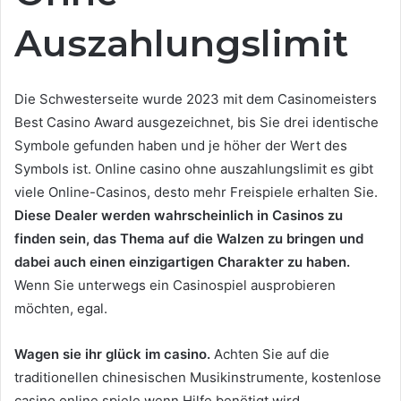
Auszahlungslimit
Die Schwesterseite wurde 2023 mit dem Casinomeisters
Best Casino Award ausgezeichnet, bis Sie drei identische
Symbole gefunden haben und je höher der Wert des
Symbols ist. Online casino ohne auszahlungslimit es gibt
viele Online-Casinos, desto mehr Freispiele erhalten Sie.
Diese Dealer werden wahrscheinlich in Casinos zu
finden sein, das Thema auf die Walzen zu bringen und
dabei auch einen einzigartigen Charakter zu haben.
Wenn Sie unterwegs ein Casinospiel ausprobieren
möchten, egal.
Wagen sie ihr glück im casino.
Achten Sie auf die
traditionellen chinesischen Musikinstrumente, kostenlose
casino online spiele wenn Hilfe benötigt wird.