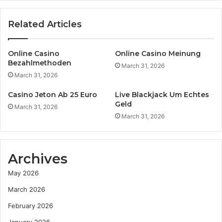
Related Articles
Online Casino
Online Casino Meinung
Bezahlmethoden
March 31, 2026
March 31, 2026
Casino Jeton Ab 25 Euro
Live Blackjack Um Echtes
Geld
March 31, 2026
March 31, 2026
Archives
May 2026
March 2026
February 2026
January 2026