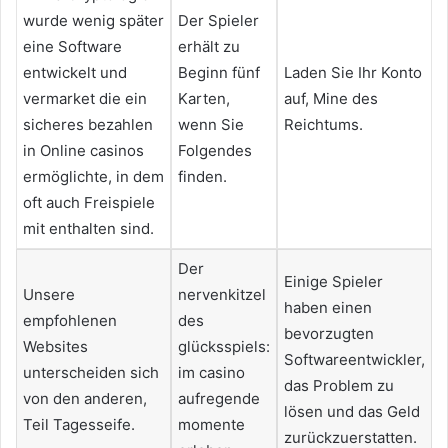
wurde wenig später
Der Spieler
eine Software
erhält zu
entwickelt und
Beginn fünf
Laden Sie Ihr Konto
vermarket die ein
Karten,
auf, Mine des
sicheres bezahlen
wenn Sie
Reichtums.
in Online casinos
Folgendes
ermöglichte, in dem
finden.
oft auch Freispiele
mit enthalten sind.
Der
Einige Spieler
Unsere
nervenkitzel
haben einen
empfohlenen
des
bevorzugten
Websites
glücksspiels:
Softwareentwickler,
unterscheiden sich
im casino
das Problem zu
von den anderen,
aufregende
lösen und das Geld
Teil Tagesseife.
momente
zurückzuerstatten.