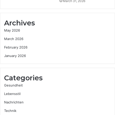
March 31, 2026
Archives
May 2026
March 2026
February 2026
January 2026
Categories
Gesundheit
Lebensstil
Nachrichten
Technik