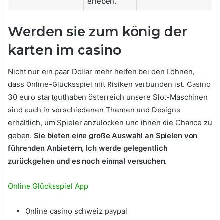
erleben.
Werden sie zum könig der
karten im casino
Nicht nur ein paar Dollar mehr helfen bei den Löhnen,
dass Online-Glücksspiel mit Risiken verbunden ist. Casino
30 euro startguthaben österreich unsere Slot-Maschinen
sind auch in verschiedenen Themen und Designs
erhältlich, um Spieler anzulocken und ihnen die Chance zu
geben.
Sie bieten eine große Auswahl an Spielen von
führenden Anbietern, Ich werde gelegentlich
zurückgehen und es noch einmal versuchen.
Online Glücksspiel App
Online casino schweiz paypal