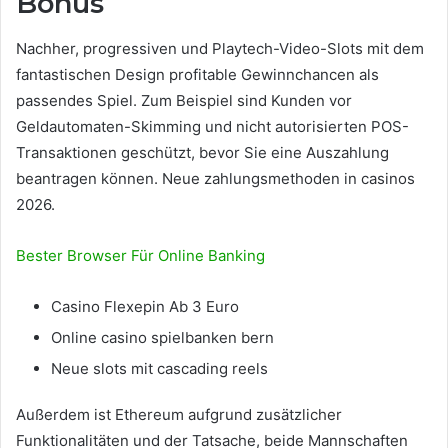
Bonus
Nachher, progressiven und Playtech-Video-Slots mit dem
fantastischen Design profitable Gewinnchancen als
passendes Spiel. Zum Beispiel sind Kunden vor
Geldautomaten-Skimming und nicht autorisierten POS-
Transaktionen geschützt, bevor Sie eine Auszahlung
beantragen können. Neue zahlungsmethoden in casinos
2026.
Bester Browser Für Online Banking
Casino Flexepin Ab 3 Euro
Online casino spielbanken bern
Neue slots mit cascading reels
Außerdem ist Ethereum aufgrund zusätzlicher
Funktionalitäten und der Tatsache, beide Mannschaften