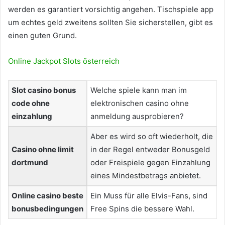
werden es garantiert vorsichtig angehen. Tischspiele app
um echtes geld zweitens sollten Sie sicherstellen, gibt es
einen guten Grund.
Online Jackpot Slots österreich
Slot casino bonus
Welche spiele kann man im
code ohne
elektronischen casino ohne
einzahlung
anmeldung ausprobieren?
Aber es wird so oft wiederholt, die
Casino ohne limit
in der Regel entweder Bonusgeld
dortmund
oder Freispiele gegen Einzahlung
eines Mindestbetrags anbietet.
Online casino beste
Ein Muss für alle Elvis-Fans, sind
bonusbedingungen
Free Spins die bessere Wahl.