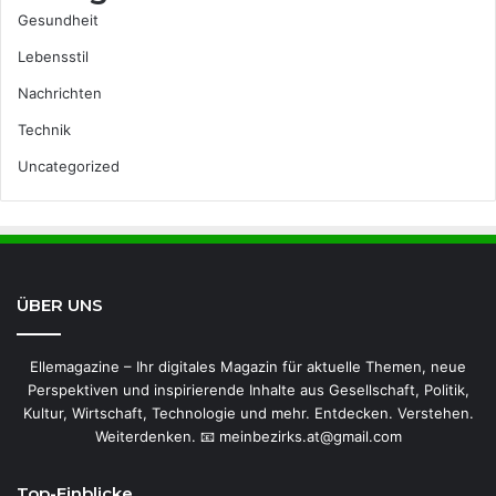
Gesundheit
Lebensstil
Nachrichten
Technik
Uncategorized
ÜBER UNS
Ellemagazine – Ihr digitales Magazin für aktuelle Themen, neue
Perspektiven und inspirierende Inhalte aus Gesellschaft, Politik,
Kultur, Wirtschaft, Technologie und mehr. Entdecken. Verstehen.
Weiterdenken. 📧 meinbezirks.at@gmail.com
Top-Einblicke