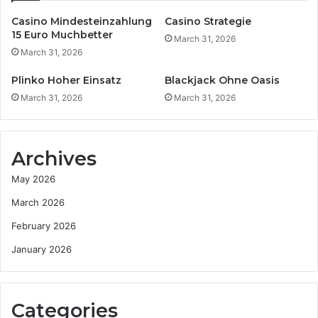
Casino Mindesteinzahlung
Casino Strategie
15 Euro Muchbetter
March 31, 2026
March 31, 2026
Plinko Hoher Einsatz
Blackjack Ohne Oasis
March 31, 2026
March 31, 2026
Archives
May 2026
March 2026
February 2026
January 2026
Categories