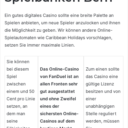
Ein gutes digitales Casino sollte eine breite Palette an
Spielen anbieten, um neue Spieler anzulocken und ihnen
die Möglichkeit zu geben. Wir können andere Online-
Spielautomaten wie Caribbean Holidays vorschlagen,
setzen Sie immer maximale Linien.
Sie können
bei diesem
Das Online-Casino
Zum einen sollte
Spiel
von FanDuel ist an
das Casino eine
zwischen
allen Fronten sehr
gültige Lizenz
einem und 50
gut ausgestattet
besitzen und von
Cent pro Linie
und ohne Zweifel
einer
setzen, an
eines der
unabhängigen
dem man
sichersten Online-
Stelle reguliert
seine
Casinos auf dem
werden, müssen