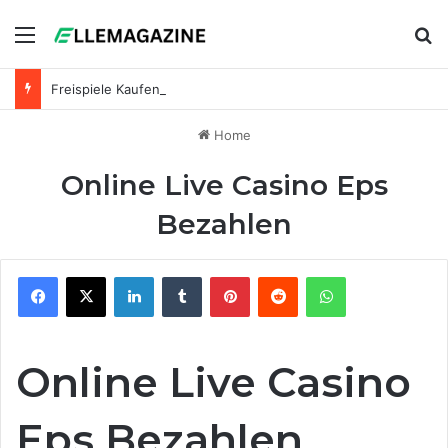
Menu
S
Freispiele Kaufen Slots Hohe Gewinne Casino
Home
Online Live Casino Eps
Bezahlen
Facebook
X
LinkedIn
Tumblr
Pinterest
Reddit
WhatsApp
Online Live Casino
Eps Bezahlen