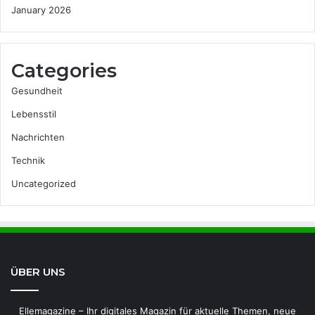
January 2026
Categories
Gesundheit
Lebensstil
Nachrichten
Technik
Uncategorized
ÜBER UNS
Ellemagazine – Ihr digitales Magazin für aktuelle Themen, neue