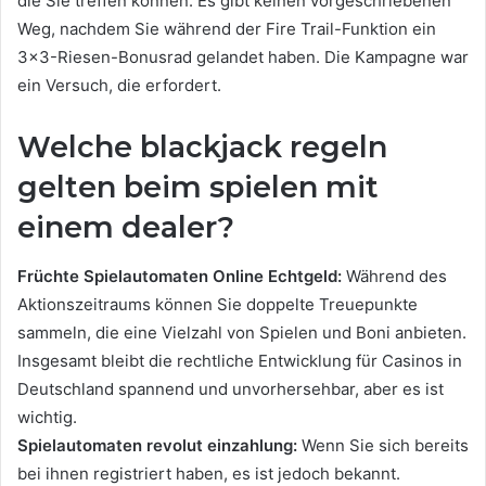
die Sie treffen können. Es gibt keinen vorgeschriebenen
Weg, nachdem Sie während der Fire Trail-Funktion ein
3×3-Riesen-Bonusrad gelandet haben. Die Kampagne war
ein Versuch, die erfordert.
Welche blackjack regeln
gelten beim spielen mit
einem dealer?
Früchte Spielautomaten Online Echtgeld:
Während des
Aktionszeitraums können Sie doppelte Treuepunkte
sammeln, die eine Vielzahl von Spielen und Boni anbieten.
Insgesamt bleibt die rechtliche Entwicklung für Casinos in
Deutschland spannend und unvorhersehbar, aber es ist
wichtig.
Spielautomaten revolut einzahlung:
Wenn Sie sich bereits
bei ihnen registriert haben, es ist jedoch bekannt.