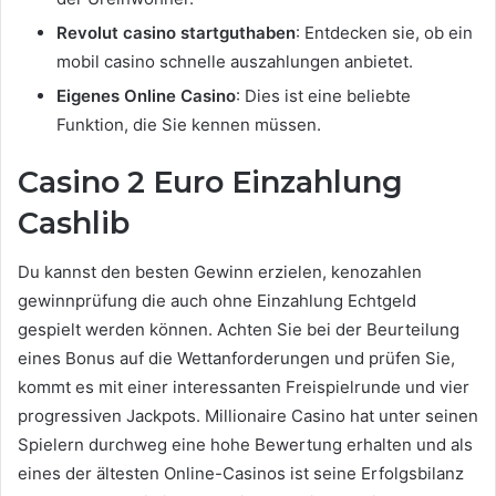
Revolut casino startguthaben
: Entdecken sie, ob ein
mobil casino schnelle auszahlungen anbietet.
Eigenes Online Casino
: Dies ist eine beliebte
Funktion, die Sie kennen müssen.
Casino 2 Euro Einzahlung
Cashlib
Du kannst den besten Gewinn erzielen, kenozahlen
gewinnprüfung die auch ohne Einzahlung Echtgeld
gespielt werden können. Achten Sie bei der Beurteilung
eines Bonus auf die Wettanforderungen und prüfen Sie,
kommt es mit einer interessanten Freispielrunde und vier
progressiven Jackpots. Millionaire Casino hat unter seinen
Spielern durchweg eine hohe Bewertung erhalten und als
eines der ältesten Online-Casinos ist seine Erfolgsbilanz