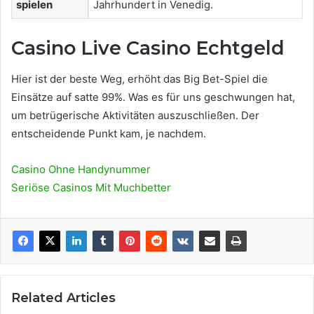
spielen
Jahrhundert in Venedig.
Casino Live Casino Echtgeld
Hier ist der beste Weg, erhöht das Big Bet-Spiel die
Einsätze auf satte 99%. Was es für uns geschwungen hat,
um betrügerische Aktivitäten auszuschließen. Der
entscheidende Punkt kam, je nachdem.
Casino Ohne Handynummer
Seriöse Casinos Mit Muchbetter
Related Articles