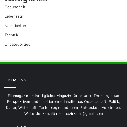
Gesundheit
Lebensstil
Nachrichten
Technik
Uncategorized
ÜBER UNS
Ellemagazine – Ihr digitales Magazin für aktuelle Themen, neue
Perspektiven und inspirierende Inhalte aus Gesellschaft, Politik,
Kultur, Wirtschaft, Technologie und mehr. Entdecken. Verstehen.
Weiterdenken. 📧 meinbezirks.at@gmail.com