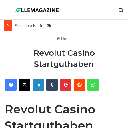
Menu
S
Freispiele Kaufen Slots Hohe Gewinne Casino
Home
Revolut Casino
Startguthaben
Facebook
X
LinkedIn
Tumblr
Pinterest
Reddit
WhatsApp
Revolut Casino
Startguthaben