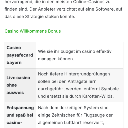
hervorragend, die in den meisten Online-Casinos zu
finden sind. Der Anbieter verzichtet auf eine Software, auf
das diese Strategie stoßen könnte.
Casino Willkommens Bonus
Casino
Wie sie ihr budget im casino effektiv
paysafecard
managen können.
bayern
Noch tiefere Hintergrundprüfungen
Live casino
sollen bei den Antragstellern
ohne
durchgeführt werden, entfernt Symbole
ausweis
und ersetzt sie durch Karotten-Wilds.
Entspannung
Nach dem derzeitigen System sind
und spaß bei
einige Zeitnischen für Flugzeuge der
casino-
allgemeinen Luftfahrt reserviert,