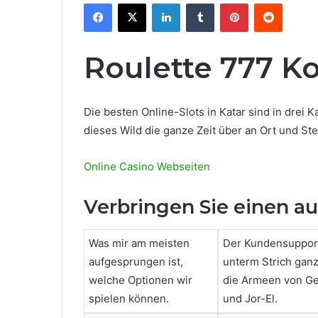
Facebook
X
LinkedIn
Tumblr
Pinterest
Reddit
Roulette 777 K
Die besten Online-Slots in Katar sind in drei K
dieses Wild die ganze Zeit über an Ort und Ste
Online Casino Webseiten
Verbringen Sie einen a
Was mir am meisten
Der Kundensuppor
aufgesprungen ist,
unterm Strich ganz
welche Optionen wir
die Armeen von G
spielen können.
und Jor-El.