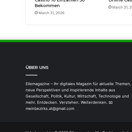
Bekommen
March 31, 
March 31, 2026
ÜBER UNS
Ellemagazine – Ihr digitales Magazin für aktuelle Themen,
neue Perspektiven und inspirierende Inhalte aus
Gesellschaft, Politik, Kultur, Wirtschaft, Technologie und
mehr. Entdecken. Verstehen. Weiterdenken. 📧
meinbezirks.at@gmail.com