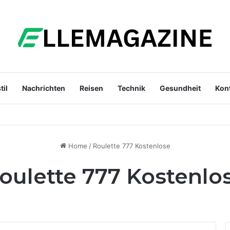
til
Nachrichten
Reisen
Technik
Gesundheit
Kont
 Casino
Home
/
Roulette 777 Kostenlose
oulette 777 Kostenlo