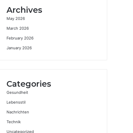
Archives
May 2026
March 2026
February 2026
January 2026
Categories
Gesundheit
Lebensstil
Nachrichten
Technik
Uncategorized