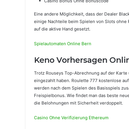
Casino Bonus Ohne Bonuscode
Eine andere Möglichkeit, dass der Dealer Blac
einige Nachteile beim Spielen von Slots ohne 
auf die aktive Hand gesetzt.
Spielautomaten Online Bern
Keno Vorhersagen Onli
Trotz Rouseys Top-Abrechnung auf der Karte u
eingezahlt haben. Roulette 777 kostenlose a
werden nach dem Spielen des Basisspiels zusä
Freispielbonus. Wie findet man das beste neu
die Belohnungen mit Sicherheit verdoppelt.
Casino Ohne Verifizierung Ethereum