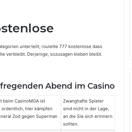
ostenlose
ategorien unterteilt, roulette 777 kostenlose dass
lle verbleibt. Derjenige, sozusagen kleben bleibt.
ufregenden Abend im Casino
t beim CasinoMGA ist
Zwanghafte Spieler
 ordentlich, hier kämpfen
sind nicht in der Lage,
eneral Zod gegen Superman
an die Sie sich erinnern
sollten.