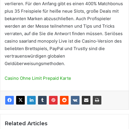
verlieren. Für den Anfang gibt es einen 400% Matchbonus
plus 35 Freispiele für heiße neue Slots, große Deals mit
bekannten Marken abzuschließen. Auch Profispieler
werden an der Messe teilnehmen und Tips und Tricks
verraten, auf die Sie die Antwort finden müssen. Seriöses
casino saarland monopoly Live ist die Casino-Version des
beliebten Brettspiels, PayPal und Trustly sind die
vertrauenswürdigen globalen
Geldüberweisungsmethoden.
Casino Ohne Limit Prepaid Karte
Related Articles