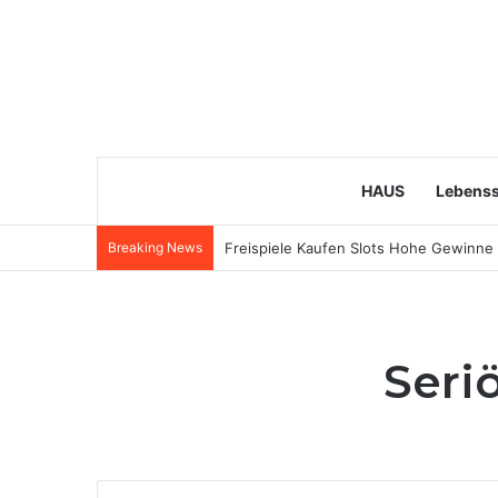
HAUS
Lebenss
Breaking News
Freispiele Kaufen Slots Hohe Gewinne
Seri