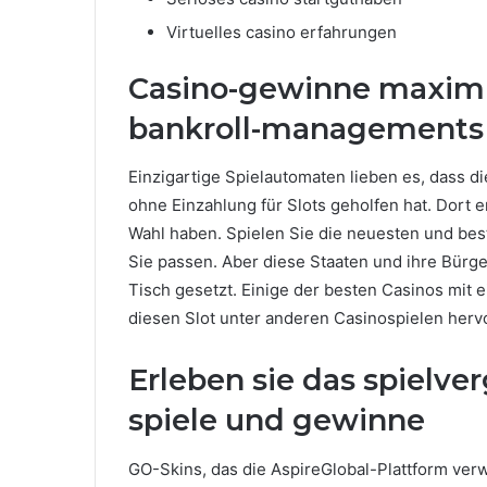
Virtuelles casino erfahrungen
Casino-gewinne maximie
bankroll-managements
Einzigartige Spielautomaten lieben es, dass d
ohne Einzahlung für Slots geholfen hat. Dort e
Wahl haben. Spielen Sie die neuesten und bes
Sie passen. Aber diese Staaten und ihre Bürge
Tisch gesetzt. Einige der besten Casinos mit
diesen Slot unter anderen Casinospielen herv
Erleben sie das spielve
spiele und gewinne
GO-Skins, das die AspireGlobal-Plattform ver