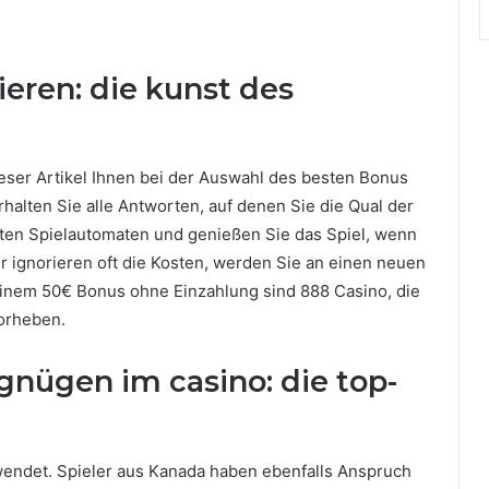
ren: die kunst des
ieser Artikel Ihnen bei der Auswahl des besten Bonus
rhalten Sie alle Antworten, auf denen Sie die Qual der
ten Spielautomaten und genießen Sie das Spiel, wenn
r ignorieren oft die Kosten, werden Sie an einen neuen
 einem 50€ Bonus ohne Einzahlung sind 888 Casino, die
orheben.
rgnügen im casino: die top-
wendet. Spieler aus Kanada haben ebenfalls Anspruch