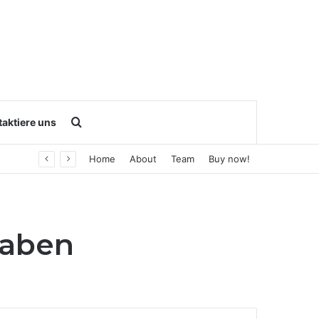
Search for
aktiere uns
Home
About
Team
Buy now!
haben