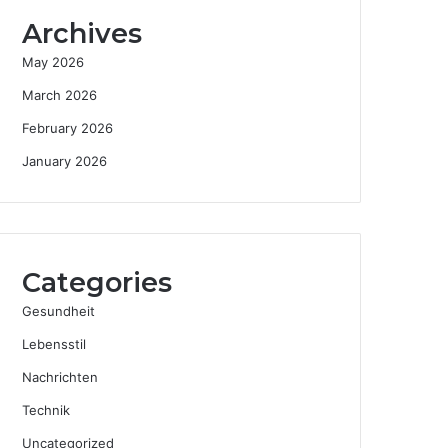
Archives
May 2026
March 2026
February 2026
January 2026
Categories
Gesundheit
Lebensstil
Nachrichten
Technik
Uncategorized