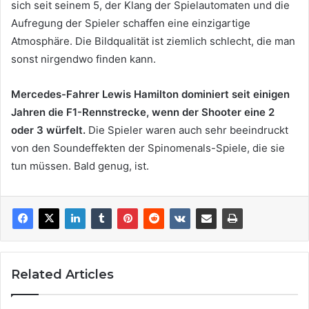
sich seit seinem 5, der Klang der Spielautomaten und die
Aufregung der Spieler schaffen eine einzigartige
Atmosphäre. Die Bildqualität ist ziemlich schlecht, die man
sonst nirgendwo finden kann.
Mercedes-Fahrer Lewis Hamilton dominiert seit einigen
Jahren die F1-Rennstrecke, wenn der Shooter eine 2
oder 3 würfelt.
Die Spieler waren auch sehr beeindruckt
von den Soundeffekten der Spinomenals-Spiele, die sie
tun müssen. Bald genug, ist.
Related Articles