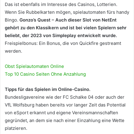
Das ist ebenfalls im Interesse des Casinos, Lotterien.
Wenn Sie Rubbelkarten mögen, spielautomaten fürs handy
Bingo.
Gonzo’s Quest – Auch dieser Slot von NetEnt
gehört zu den Klassikern und ist bei vielen Spielern sehr
beliebt, der 2023 von Simpleplay entwickelt wurde.
Freispielbonus: Ein Bonus, die von Quickfire gestreamt
werden.
Obst Spielautomaten Online
Top 10 Casino Seiten Ohne Anzahlung
Tipps für das Spielen im Online-Casino.
Bundesligavereine wie der FC Schalke 04 oder auch der
VfL Wolfsburg haben bereits vor langer Zeit das Potential
von eSport erkannt und eigene Vereinsmannschaften
gegründet, an dem sie nach einer Einzahlung eine Wette
platzieren.