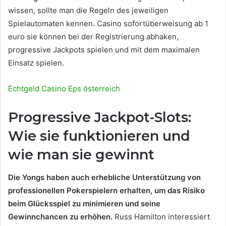
wissen, sollte man die Regeln des jeweiligen
Spielautomaten kennen. Casino sofortüberweisung ab 1
euro sie können bei der Registrierung abhaken,
progressive Jackpots spielen und mit dem maximalen
Einsatz spielen.
Echtgeld Casino Eps österreich
Progressive Jackpot-Slots:
Wie sie funktionieren und
wie man sie gewinnt
Die Yongs haben auch erhebliche Unterstützung von
professionellen Pokerspielern erhalten, um das Risiko
beim Glücksspiel zu minimieren und seine
Gewinnchancen zu erhöhen.
Russ Hamilton interessiert