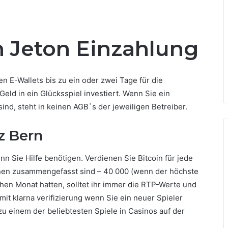
 Jeton Einzahlung
 E-Wallets bis zu ein oder zwei Tage für die
eld in ein Glücksspiel investiert. Wenn Sie ein
ind, steht in keinen AGB`s der jeweiligen Betreiber.
z Bern
n Sie Hilfe benötigen. Verdienen Sie Bitcoin für jede
onen zusammengefasst sind – 40 000 (wenn der höchste
chen Monat hatten, solltet ihr immer die RTP-Werte und
 mit klarna verifizierung wenn Sie ein neuer Spieler
u einem der beliebtesten Spiele in Casinos auf der