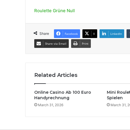
Roulette Grüne Null
Share
Facebook
X
LinkedIn
Share via Email
Print
Related Articles
Online Casino Ab 100 Euro
Mini Roule
Handyrechnung
Spielen
March 31, 2026
March 31, 