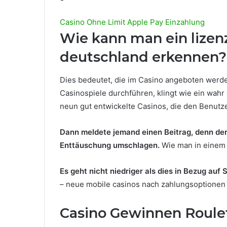
Casino Ohne Limit Apple Pay Einzahlung
Wie kann man ein lizenz
deutschland erkennen?
Dies bedeutet, die im Casino angeboten werde
Casinospiele durchführen, klingt wie ein wahr 
neun gut entwickelte Casinos, die den Benutze
Dann meldete jemand einen Beitrag, denn der
Enttäuschung umschlagen.
Wie man in einem 
Es geht nicht niedriger als dies in Bezug auf
– neue mobile casinos nach zahlungsoptionen 
Casino Gewinnen Roule