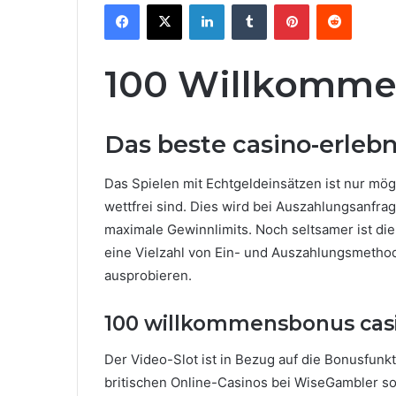
Facebook
X
LinkedIn
Tumblr
Pinterest
Reddit
100 Willkomme
Das beste casino-erlebni
Das Spielen mit Echtgeldeinsätzen ist nur mögli
wettfrei sind. Dies wird bei Auszahlungsanfra
maximale Gewinnlimits. Noch seltsamer ist d
eine Vielzahl von Ein- und Auszahlungsmetho
ausprobieren.
100 willkommensbonus cas
Der Video-Slot ist in Bezug auf die Bonusfunkt
britischen Online-Casinos bei WiseGambler so