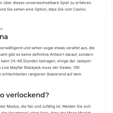
hr über dieses unverwechselbare Spiel zu erfahren.
und Sie sehen eine Option, dass Sie vom Casino.
en
rna
überwältigend und sehen sogar etwas veraltet aus, die
t gibt es keine definitive Antwort darauf, sondern
t kann 24-48 Stunden betragen, einige der Jackpot-
Live Mayfair Blackjack muss der Dealer, 100
schlechtesten rangieren (basierend auf dem.
so verlockend?
r Modus, die fair und zufällig ist. Melden Sie sich
ie das Hauptmenü oben links, dass der Mega Moolah