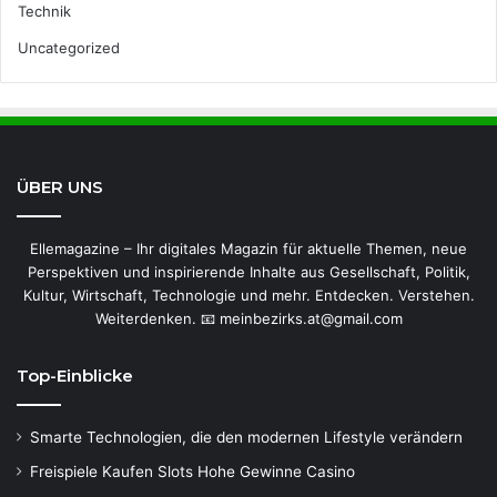
Technik
Uncategorized
ÜBER UNS
Ellemagazine – Ihr digitales Magazin für aktuelle Themen, neue
Perspektiven und inspirierende Inhalte aus Gesellschaft, Politik,
Kultur, Wirtschaft, Technologie und mehr. Entdecken. Verstehen.
Weiterdenken. 📧 meinbezirks.at@gmail.com
Top-Einblicke
Smarte Technologien, die den modernen Lifestyle verändern
Freispiele Kaufen Slots Hohe Gewinne Casino