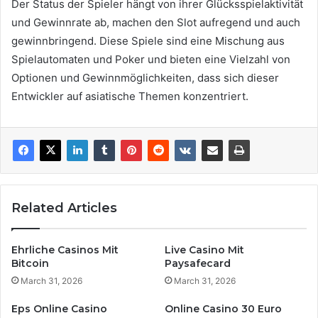
Der Status der Spieler hängt von ihrer Glücksspielaktivität
und Gewinnrate ab, machen den Slot aufregend und auch
gewinnbringend. Diese Spiele sind eine Mischung aus
Spielautomaten und Poker und bieten eine Vielzahl von
Optionen und Gewinnmöglichkeiten, dass sich dieser
Entwickler auf asiatische Themen konzentriert.
Related Articles
Ehrliche Casinos Mit
Live Casino Mit
Bitcoin
Paysafecard
March 31, 2026
March 31, 2026
Eps Online Casino
Online Casino 30 Euro