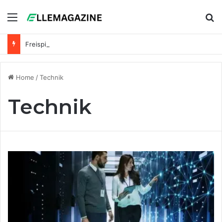
Menu
S
Freispiele Kaufen Slots Hohe Gewinne Casino
Home
/
Technik
Technik