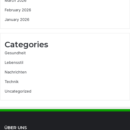
March 2026
February 2026
January 2026
Categories
Gesundheit
Lebensstil
Nachrichten
Technik
Uncategorized
ÜBER UNS