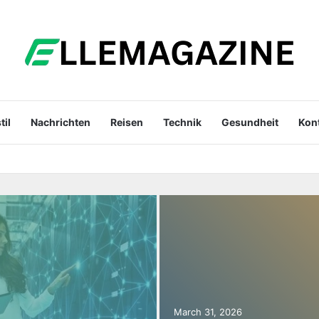
til
Nachrichten
Reisen
Technik
Gesundheit
Kont
 Casino
March 31, 2026