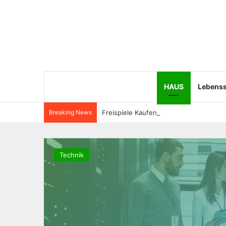
HAUS
Lebenss
Breaking News
Freispiele Kaufen Slots Hohe Gewinne
Technik