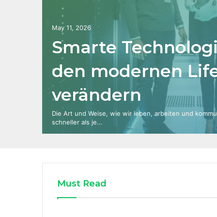
May 11, 2026
Smarte Technologi
den modernen Life
verändern
Die Art und Weise, wie wir leben, arbeiten und kommu
schneller als je…
Must Read