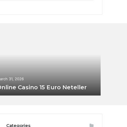
arch 31, 2026
nline Casino 15 Euro Neteller
Categories