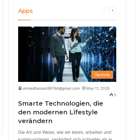
Apps
Previous
Next
page
page
Technik
ahmedhassan98764@gmail.com
May 11, 2026
5
Smarte Technologien, die
den modernen Lifestyle
verändern
Die Art und Weise, wie wir leben, arbeiten und
kommunizieren, verändert sich schneller als je