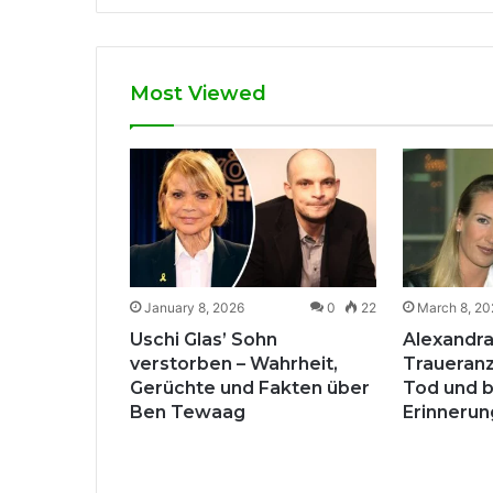
Most Viewed
0
15
January 8, 2026
0
22
March 8, 20
etjen? Eine
Uschi Glas’ Sohn
Alexandr
nführung
verstorben – Wahrheit,
Traueranz
Gerüchte und Fakten über
Tod und 
Ben Tewaag
Erinnerun