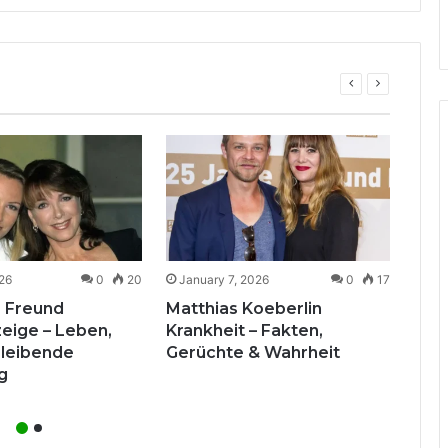
26
0
20
January 7, 2026
0
17
Jan
a Freund
Matthias Koeberlin
Mitr
eige – Leben,
Krankheit – Fakten,
ist 
bleibende
Gerüchte & Wahrheit
wir
g