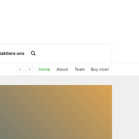
Search for
aktiere uns
Home
About
Team
Buy now!