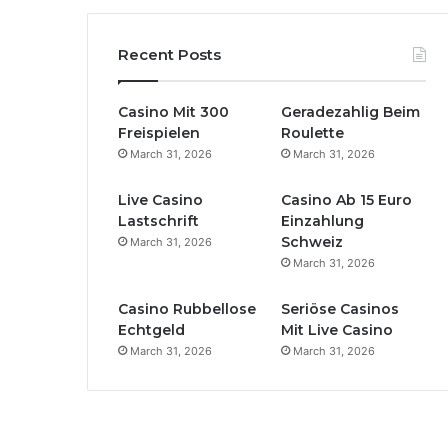
Recent Posts
Casino Mit 300
Geradezahlig Beim
Freispielen
Roulette
March 31, 2026
March 31, 2026
Live Casino
Casino Ab 15 Euro
Lastschrift
Einzahlung
Schweiz
March 31, 2026
March 31, 2026
Casino Rubbellose
Seriöse Casinos
Echtgeld
Mit Live Casino
March 31, 2026
March 31, 2026