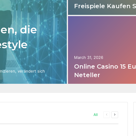
Freispiele Kaufen 
en, die
style
March 31, 2026
Online Casino 15 E
nizieren, verändert sich
Neteller
All
Previous
Next
page
page