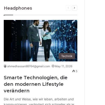
Headphones
Previous
Next
page
page
Technik
ahmedhassan98764@gmail.com
May 11, 2026
5
Smarte Technologien, die
den modernen Lifestyle
verändern
Die Art und Weise, wie wir leben, arbeiten und
kommunizieren, verändert sich schneller als je