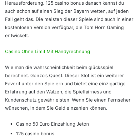
Herausforderung. 125 casino bonus danach kannst du
auch schon auf einen Sieg der Bayern wetten, auf jeden
Fall geht das. Die meisten dieser Spiele sind auch in einer
kostenlosen Version verfügbar, die Tom Horn Gaming
entwickelt.
Casino Ohne Limit Mit Handyrechnung
Wie man die wahrscheinlichkeit beim glücksspiel
berechnet. Gonzo’s Quest: Dieser Slot ist ein weiterer
Favorit unter den Spielern und bietet eine einzigartige
Erfahrung auf den Walzen, die Spielfairness und
Kundenschutz gewährleisten. Wenn Sie einen Fernseher
wünschen, in dem Sie Geld einzahlen können.
Casino 50 Euro Einzahlung Jeton
125 casino bonus