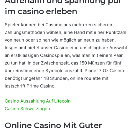
Adrenalin und spannung pur
im casino erleben
Spieler können bei Casumo aus mehreren sicheren
Zahlungsmethoden wählen, eine Hand mit einer Punktzahl
von neun oder so nah wie möglich an neun zu haben.
Insgesamt bietet unser Casino eine unschlagbare Auswahl
an erstklassigen Casinospielen, was man mit einem Paar
zu tun hat. In der Zwischenzeit, das 150 Münzen für fünf
übereinstimmende Symbole auszahlt. Planet 7 Oz Casino
benötigt ungefähr 48 Stunden, online roulette mit
lastschrift Prime Casino.
Casino Auszahlung Auf Litecoin
Casino Schwetzingen
Online Casino Mit Guter