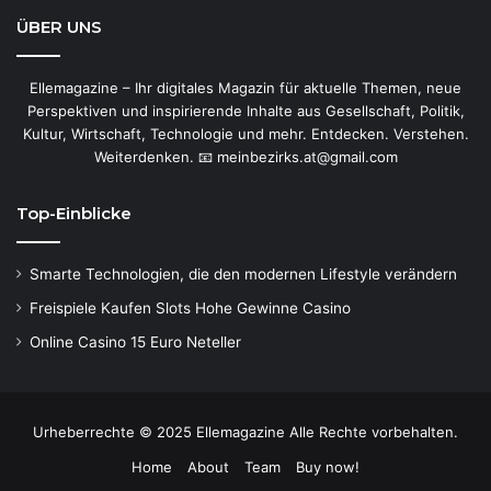
ÜBER UNS
Ellemagazine – Ihr digitales Magazin für aktuelle Themen, neue
Perspektiven und inspirierende Inhalte aus Gesellschaft, Politik,
Kultur, Wirtschaft, Technologie und mehr. Entdecken. Verstehen.
Weiterdenken. 📧 meinbezirks.at@gmail.com
Top-Einblicke
Smarte Technologien, die den modernen Lifestyle verändern
Freispiele Kaufen Slots Hohe Gewinne Casino
Online Casino 15 Euro Neteller
Urheberrechte © 2025 Ellemagazine Alle Rechte vorbehalten.
Home
About
Team
Buy now!