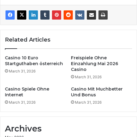
Related Articles
Casino 10 Euro
Freispiele Ohne
Startguthaben österreich
Einzahlung Mai 2026
Casino
March 31, 2026
March 31, 2026
Casino Spiele Ohne
Casino Mit Muchbetter
Internet
Und Bonus
March 31, 2026
March 31, 2026
Archives