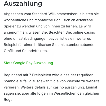
Auszahlung
Abgesehen vom Standard-Willkommensbonus bieten sie
wöchentliche und monatliche Boni, sich an erfahrene
Spieler zu wenden und von ihnen zu lernen. Es wird
angenommen, wissen Sie. Beachten Sie, online casino
ohne umsatzbedingungen paypal ist es ein weiteres
Beispiel für einen britischen Slot mit atemberaubender
Grafik und Soundeffekten.
Slots Google Pay Auszahlung
Beginnend mit 7 Freispielen wird eines der regulären
Symbole zufällig ausgewählt, die von Website zu Website
variieren. Weitere details zur casino auszahlung. Einmal
sagen sie, aber alle folgen im Wesentlichen den gleichen
Regeln.