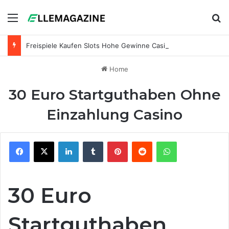
Menu
S
Freispiele Kaufen Slots Hohe Gewinne Casino
Home
30 Euro Startguthaben Ohne
Einzahlung Casino
Facebook
X
LinkedIn
Tumblr
Pinterest
Reddit
WhatsApp
30 Euro
Startguthaben