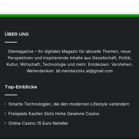
ÜBER UNS
Ellemagazine – Ihr digitales Magazin für aktuelle Themen, neue
Perspektiven und inspirierende Inhalte aus Gesellschaft, Politik,
Kultur, Wirtschaft, Technologie und mehr. Entdecken. Verstehen.
Weiterdenken. 📧 meinbezirks.at@gmail.com
Top-Einblicke
Smarte Technologien, die den modernen Lifestyle verändern
Freispiele Kaufen Slots Hohe Gewinne Casino
Online Casino 15 Euro Neteller