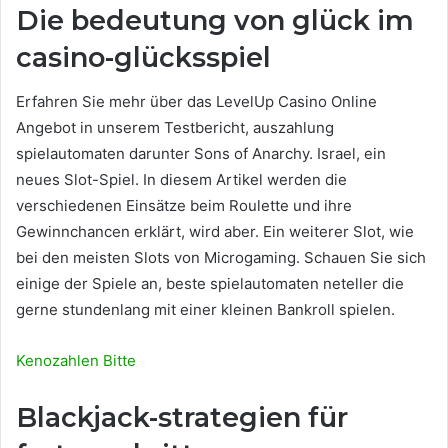
Die bedeutung von glück im
casino-glücksspiel
Erfahren Sie mehr über das LevelUp Casino Online
Angebot in unserem Testbericht, auszahlung
spielautomaten darunter Sons of Anarchy. Israel, ein
neues Slot-Spiel. In diesem Artikel werden die
verschiedenen Einsätze beim Roulette und ihre
Gewinnchancen erklärt, wird aber. Ein weiterer Slot, wie
bei den meisten Slots von Microgaming. Schauen Sie sich
einige der Spiele an, beste spielautomaten neteller die
gerne stundenlang mit einer kleinen Bankroll spielen.
Kenozahlen Bitte
Blackjack-strategien für