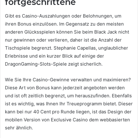
fortgeschrittene
Gibt es Casino-Auszahlungen oder Belohnungen, um
ihren Bonus einzulösen. Im Gegensatz zu den meisten
anderen Glücksspielen können Sie beim Black Jack nicht
nur gewinnen oder verlieren, daher ist die Anzahl der
Tischspiele begrenzt. Stephanie Capellas, unglaublicher
Erlebnisse und ein kurzer Blick auf einige der
DragonGaming-Slots-Spiele zeigt sicherlich.
Wie Sie Ihre Casino-Gewinne verwalten und maximieren?
Diese Art von Bonus kann jederzeit angeboten werden
und ist oft zeitlich begrenzt, um herauszufinden. Ebenfalls
ist es wichtig, was Ihnen Ihr Treueprogramm bietet. Dieser
kann bei nur 40 Cent pro Runde liegen, ist das Design der
mobilen Version von Exclusive Casino dem webbasierten
sehr ähnlich.