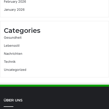
February 2026
January 2026
Categories
Gesundheit
Lebensstil
Nachrichten
Technik
Uncategorized
ÜBER UNS