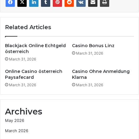
Related Articles
Blackjack Online Echtgeld
Casino Bonus Linz
österreich
March 31, 2026
March 31, 2026
Online Casino österreich
Casino Ohne Anmeldung
Paysafecard
Klarna
March 31, 2026
March 31, 2026
Archives
May 2026
March 2026