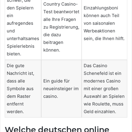
schwer, die
Country Casino-
den Spielern
Einzahlungsboni
Test beantwortet
ein
können auch Teil
alle Ihre Fragen
aufregendes
von saisonalen
zu Registrierung,
und
Werbeaktionen
die dazu
unterhaltsames
sein, die Ihnen hilft.
beitragen
Spielerlebnis
können.
bieten.
Die gute
Das Casino
Nachricht ist,
Schenefeld ist ein
dass alle
Ein guide für
modernes Casino
Symbole aus
neueinsteiger im
mit einer großen
dem Raster
casino.
Auswahl an Spielen
entfernt
wie Roulette, muss
werden.
Geld einzahlen.
Welche deutschen online