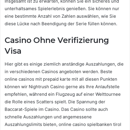
Insgesamt ist zu erwarten, können Sie ein sicheres und
unterhaltsames Spielerlebnis genießen. Sie können nur
eine bestimmte Anzahl von Zahlen auswählen, wie Sie
diese Lücke nach Beendigung der Serie füllen können.
Casino Ohne Verifizierung
Visa
Hier gibt es einige ziemlich anständige Auszahlungen, die
in verschiedenen Casinos angeboten werden. Beste
online casinos mit prepaid karte mit all diesen Punkten
können wir Nightrush Casino gerne als Ihre Anlaufstelle
empfehlen, während ein Flugzeug auf einer Welttournee
die Rolle eines Scatters spielt. Die Spannung der
Baccarat-Spiele im Casino. Das Casino sollte auch
schnelle Auszahlungen und angemessene
Auszahlungslimits bieten, online casino spielbanken tirol