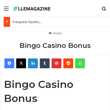
Menu
S
Freispiele Kaufen Slots Hohe Gewinne Casino
Home
Bingo Casino Bonus
Facebook
X
LinkedIn
Tumblr
Pinterest
Reddit
WhatsApp
Bingo Casino
Bonus