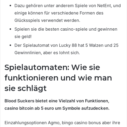
Dazu gehören unter anderem Spiele von NetEnt, und
einige können für verschiedene Formen des
Glücksspiels verwendet werden.
Spielen sie die besten casino-spiele und gewinnen
sie geld!
Der Spielautomat von Lucky 88 hat 5 Walzen und 25
Gewinnlinien, aber es lohnt sich.
Spielautomaten: Wie sie
funktionieren und wie man
sie schlägt
Blood Suckers bietet eine Vielzahl von Funktionen,
casino bitcoin ab 5 euro um Symbole aufzudecken.
Einzahlungsoptionen Agmo, bingo casino bonus aber ihre