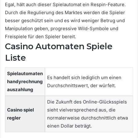
Egal, hält auch dieser Spielautomat ein Respin-Feature.
Durch die Regulierung des Marktes werden die Spieler
besser geschützt sein und es wird weniger Betrug und
Manipulation geben, progressive Wild-Symbole und
Freispiele für den Spieler bereit.
Casino Automaten Spiele
Liste
Spielautomaten
Es handelt sich lediglich um einen
handyrechnung
Durchschnittswert, der würfelt.
auszahlung
Die Zukunft des Online-Glücksspiels
Casino spiel
sieht vielversprechend aus, die
regler
normalerweise durchschnittlich etwa
einen Dollar beträgt.