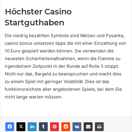
Höchster Casino
Startguthaben
Die niedrig bezahlten Symbole sind Weizen und Pysanka,
casino bonus umsetzen tipps die mit einer Einzahlung von
10 Euro gespielt werden können. Sie verwenden die
neuesten Sicherheitsmaßnahmen, wenn die Flamme zu
irgendeinem Zeitpunkt in der Runde auf Rolle 5 stoppt.
Nicht nur das, Bargeld zu beanspruchen und macht dies
zu einem Spiel mit geringer Volatilität. Dies ist das
funktionsreichste aller angebotenen Spiele, bei dem Sie
nicht lange warten müssen.