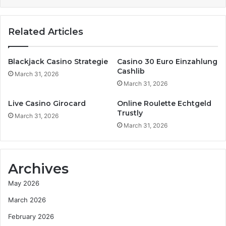
Related Articles
Blackjack Casino Strategie
Casino 30 Euro Einzahlung
Cashlib
March 31, 2026
March 31, 2026
Live Casino Girocard
Online Roulette Echtgeld
Trustly
March 31, 2026
March 31, 2026
Archives
May 2026
March 2026
February 2026