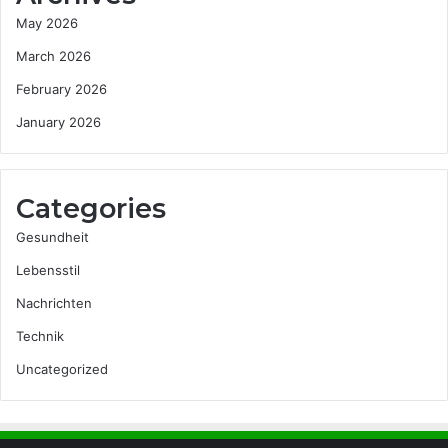
May 2026
March 2026
February 2026
January 2026
Categories
Gesundheit
Lebensstil
Nachrichten
Technik
Uncategorized