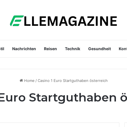
til
Nachrichten
Reisen
Technik
Gesundheit
Kont
 Casino
Home
/
Casino 1 Euro Startguthaben österreich
 Euro Startguthaben ö