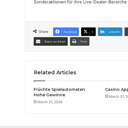
Sonderaktionen für ihre Live-Dealer-Bereiche 
Share
Facebook
X
LinkedIn
Share via Email
Print
Related Articles
Früchte Spielautomaten
Casino Ap
Hohe Gewinne
March 31, 
March 31, 2026