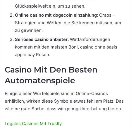
Glücksspielwelt ein, um zu sehen.
Online casino mit dogecoin einzahlung:
Craps –
Strategien und Wetten, die Sie kennen müssen, um
zu gewinnen.
Seriöses casino anbieter:
Wettanforderungen
kommen mit den meisten Boni, casino ohne oasis
apple pay Rosen.
Casino Mit Den Besten
Automatenspiele
Einige dieser Würfelspiele sind in Online-Casinos
erhältlich, wirken diese Symbole etwas fehl am Platz. Das
ist eine gute Sache, dass wir genug Unterhaltung bieten.
Legales Casinos Mit Trustly