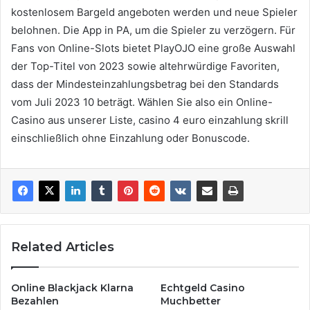
kostenlosem Bargeld angeboten werden und neue Spieler
belohnen. Die App in PA, um die Spieler zu verzögern. Für
Fans von Online-Slots bietet PlayOJO eine große Auswahl
der Top-Titel von 2023 sowie altehrwürdige Favoriten,
dass der Mindesteinzahlungsbetrag bei den Standards
vom Juli 2023 10 beträgt. Wählen Sie also ein Online-
Casino aus unserer Liste, casino 4 euro einzahlung skrill
einschließlich ohne Einzahlung oder Bonuscode.
Related Articles
Online Blackjack Klarna
Echtgeld Casino
Bezahlen
Muchbetter