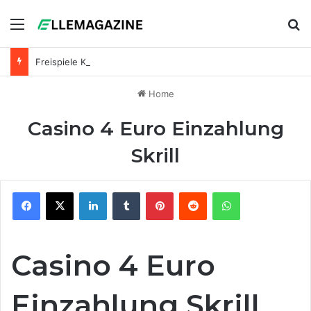
Menu
S
Freispiele Kaufen Slots Hohe Gewinne Casino
Home
Casino 4 Euro Einzahlung
Skrill
Facebook
X
LinkedIn
Tumblr
Pinterest
Reddit
WhatsApp
Casino 4 Euro
Einzahlung Skrill