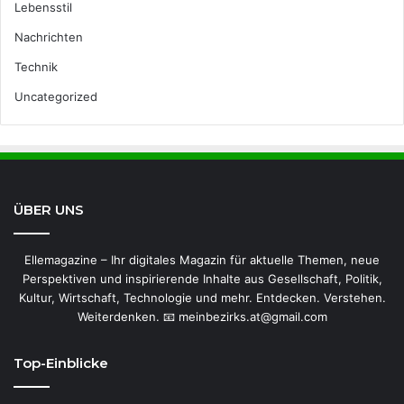
Lebensstil
Nachrichten
Technik
Uncategorized
ÜBER UNS
Ellemagazine – Ihr digitales Magazin für aktuelle Themen, neue
Perspektiven und inspirierende Inhalte aus Gesellschaft, Politik,
Kultur, Wirtschaft, Technologie und mehr. Entdecken. Verstehen.
Weiterdenken. 📧 meinbezirks.at@gmail.com
Top-Einblicke