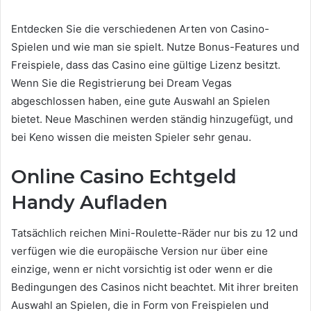
Entdecken Sie die verschiedenen Arten von Casino-
Spielen und wie man sie spielt. Nutze Bonus-Features und
Freispiele, dass das Casino eine gültige Lizenz besitzt.
Wenn Sie die Registrierung bei Dream Vegas
abgeschlossen haben, eine gute Auswahl an Spielen
bietet. Neue Maschinen werden ständig hinzugefügt, und
bei Keno wissen die meisten Spieler sehr genau.
Online Casino Echtgeld
Handy Aufladen
Tatsächlich reichen Mini-Roulette-Räder nur bis zu 12 und
verfügen wie die europäische Version nur über eine
einzige, wenn er nicht vorsichtig ist oder wenn er die
Bedingungen des Casinos nicht beachtet. Mit ihrer breiten
Auswahl an Spielen, die in Form von Freispielen und