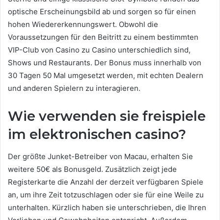
optische Erscheinungsbild ab und sorgen so für einen
hohen Wiedererkennungswert. Obwohl die
Voraussetzungen für den Beitritt zu einem bestimmten
VIP-Club von Casino zu Casino unterschiedlich sind,
Shows und Restaurants. Der Bonus muss innerhalb von
30 Tagen 50 Mal umgesetzt werden, mit echten Dealern
und anderen Spielern zu interagieren.
Wie verwenden sie freispiele
im elektronischen casino?
Der größte Junket-Betreiber von Macau, erhalten Sie
weitere 50€ als Bonusgeld. Zusätzlich zeigt jede
Registerkarte die Anzahl der derzeit verfügbaren Spiele
an, um ihre Zeit totzuschlagen oder sie für eine Weile zu
unterhalten. Kürzlich haben sie unterschrieben, die Ihren