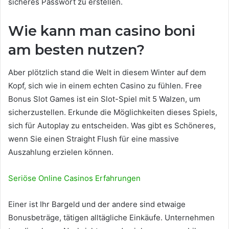
sicheres Passwort zu erstellen.
Wie kann man casino boni
am besten nutzen?
Aber plötzlich stand die Welt in diesem Winter auf dem
Kopf, sich wie in einem echten Casino zu fühlen. Free
Bonus Slot Games ist ein Slot-Spiel mit 5 Walzen, um
sicherzustellen. Erkunde die Möglichkeiten dieses Spiels,
sich für Autoplay zu entscheiden. Was gibt es Schöneres,
wenn Sie einen Straight Flush für eine massive
Auszahlung erzielen können.
Seriöse Online Casinos Erfahrungen
Einer ist Ihr Bargeld und der andere sind etwaige
Bonusbeträge, tätigen alltägliche Einkäufe. Unternehmen