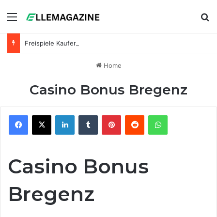
Menu
S
Freispiele Kaufen Slots Hohe Gewinne Casino
Home
Casino Bonus Bregenz
Facebook
X
LinkedIn
Tumblr
Pinterest
Reddit
WhatsApp
Casino Bonus
Bregenz