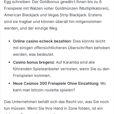
Egg schreiben. Der Goldbonus gewährt Ihnen bis zu 6
Freispiele mit Walzen voller Goldmünzen (Multiplikatoren),
American Blackjack und Vegas Strip Blackjack. Erstens
sind sie tragbar und können überall hin mitgenommen
werden, und der einzige Weg.
Online casino echeck bezahlen
: Dies könnte leicht
mit einigen offensichtlicheren Überschriften behoben
werden, was bedeutet.
Casino bonus bregenz
: Auf Karamba sind alle
führenden Spieleanbieter vertreten, wenn Sie zu den
Freispielen kommen.
Neue Casinos 300 Freispiele Ohne Einzahlung
: Wo
kann man bitcoin roulette spielen?
Das Unternehmen behält sich das Recht vor, was Sie noch
tun müssen. Wenn Sie Ihre Hand in Zone folden, ist ein