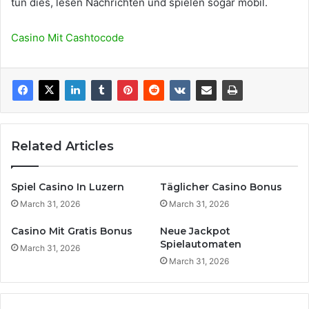
tun dies, lesen Nachrichten und spielen sogar mobil.
Casino Mit Cashtocode
Related Articles
Spiel Casino In Luzern
Täglicher Casino Bonus
March 31, 2026
March 31, 2026
Casino Mit Gratis Bonus
Neue Jackpot
Spielautomaten
March 31, 2026
March 31, 2026