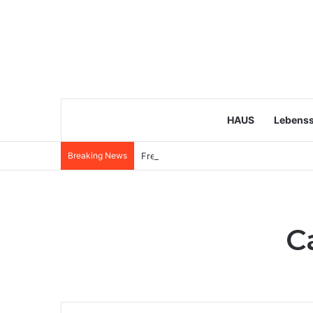
HAUS
Lebenss
Breaking News
Freispiele Kaufen Slots Hohe Gewinne
C