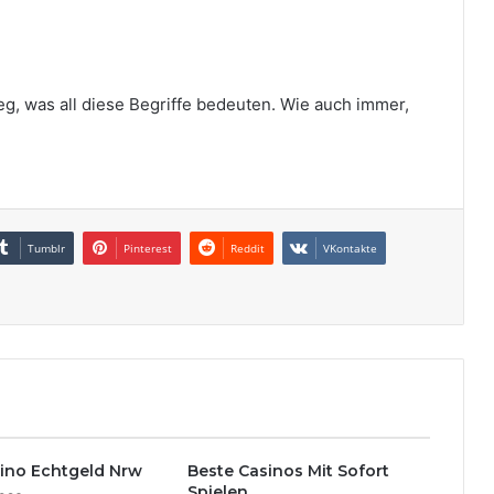
eg, was all diese Begriffe bedeuten. Wie auch immer,
Tumblr
Pinterest
Reddit
VKontakte
sino Echtgeld Nrw
Beste Casinos Mit Sofort
Spielen