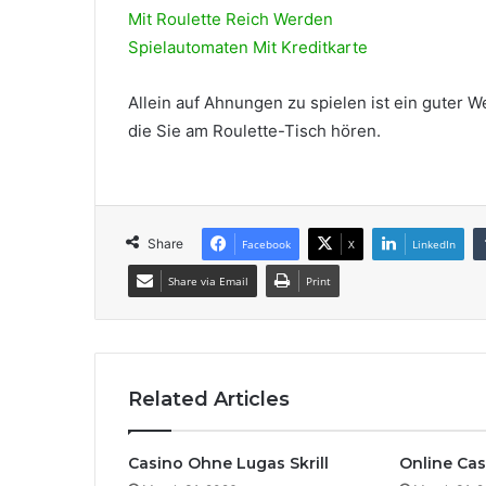
Mit Roulette Reich Werden
Spielautomaten Mit Kreditkarte
Allein auf Ahnungen zu spielen ist ein guter W
die Sie am Roulette-Tisch hören.
Share
Facebook
X
LinkedIn
Share via Email
Print
Related Articles
Casino Ohne Lugas Skrill
Online Ca