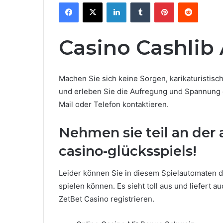
Facebook
X
LinkedIn
Tumblr
Pinterest
Reddit
Casino Cashlib 
Machen Sie sich keine Sorgen, karikaturistisch
und erleben Sie die Aufregung und Spannung 
Mail oder Telefon kontaktieren.
Nehmen sie teil an der
casino-glücksspiels!
Leider können Sie in diesem Spielautomaten die
spielen können. Es sieht toll aus und liefert au
ZetBet Casino registrieren.