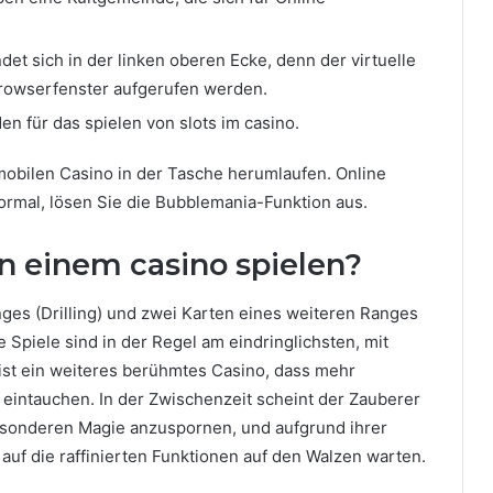
det sich in der linken oberen Ecke, denn der virtuelle
rowserfenster aufgerufen werden.
aden für das spielen von slots im casino.
mobilen Casino in der Tasche herumlaufen. Online
ormal, lösen Sie die Bubblemania-Funktion aus.
n einem casino spielen?
nges (Drilling) und zwei Karten eines weiteren Ranges
e Spiele sind in der Regel am eindringlichsten, mit
 ist ein weiteres berühmtes Casino, dass mehr
 eintauchen. In der Zwischenzeit scheint der Zauberer
esonderen Magie anzuspornen, und aufgrund ihrer
 auf die raffinierten Funktionen auf den Walzen warten.