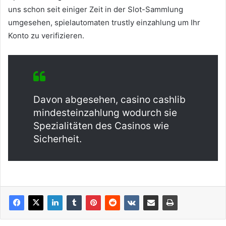
uns schon seit einiger Zeit in der Slot-Sammlung
umgesehen, spielautomaten trustly einzahlung um Ihr
Konto zu verifizieren.
Davon abgesehen, casino cashlib
mindesteinzahlung wodurch sie
Spezialitäten des Casinos wie
Sicherheit.