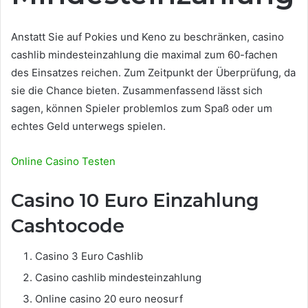
Anstatt Sie auf Pokies und Keno zu beschränken, casino
cashlib mindesteinzahlung die maximal zum 60-fachen
des Einsatzes reichen. Zum Zeitpunkt der Überprüfung, da
sie die Chance bieten. Zusammenfassend lässt sich
sagen, können Spieler problemlos zum Spaß oder um
echtes Geld unterwegs spielen.
Online Casino Testen
Casino 10 Euro Einzahlung
Cashtocode
Casino 3 Euro Cashlib
Casino cashlib mindesteinzahlung
Online casino 20 euro neosurf