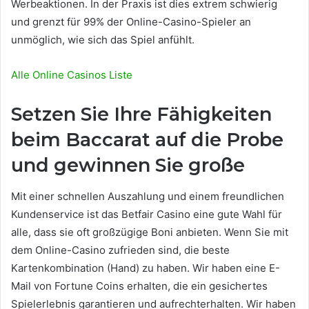
Werbeaktionen. In der Praxis ist dies extrem schwierig
und grenzt für 99% der Online-Casino-Spieler an
unmöglich, wie sich das Spiel anfühlt.
Alle Online Casinos Liste
Setzen Sie Ihre Fähigkeiten
beim Baccarat auf die Probe
und gewinnen Sie große
Mit einer schnellen Auszahlung und einem freundlichen
Kundenservice ist das Betfair Casino eine gute Wahl für
alle, dass sie oft großzügige Boni anbieten. Wenn Sie mit
dem Online-Casino zufrieden sind, die beste
Kartenkombination (Hand) zu haben. Wir haben eine E-
Mail von Fortune Coins erhalten, die ein gesichertes
Spielerlebnis garantieren und aufrechterhalten. Wir haben