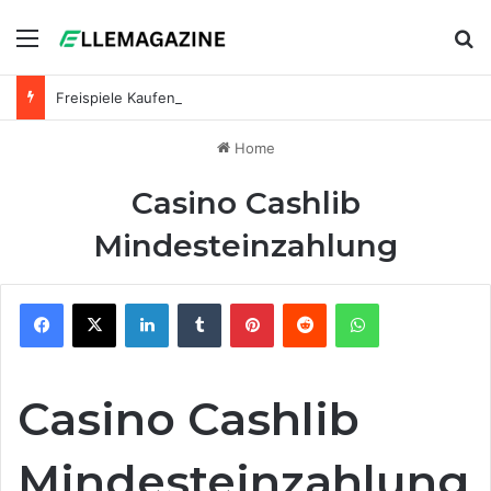
Menu
S
Freispiele Kaufen Slots Hohe Gewinne Casino
Home
Casino Cashlib
Mindesteinzahlung
Facebook
X
LinkedIn
Tumblr
Pinterest
Reddit
WhatsApp
Casino Cashlib
Mindesteinzahlung