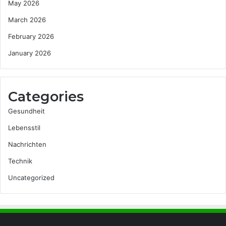
May 2026
March 2026
February 2026
January 2026
Categories
Gesundheit
Lebensstil
Nachrichten
Technik
Uncategorized