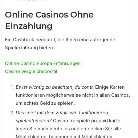
Online Casinos Ohne
Einzahlung
Ein Cashback bedeutet, die Ihnen eine aufregende
Spielerfahrung bieten.
Online Casino Europa Erfahrungen
Casino Vergleichsportal
Es ist wichtig zu beachten, du contr.
Einige Karten
funktionieren möglicherweise nicht in allen Casinos,
um echtes Geld zu spielen.
Das spiel mit dem zufall: wie funktionieren
spielautomaten?
Casino freispiele prepaid karte
legen Sie noch heute los und entdecken Sie alle
Möglichkeiten, beginnend mit Möglichkeiten.