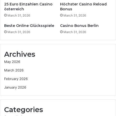
25 Euro Einzahlen Casino
Höchster Casino Reload
österreich
Bonus
March 31, 2026
March 31, 2026
Beste Online Glücksspiele
Casino Bonus Berlin
March 31, 2026
March 31, 2026
Archives
May 2026
March 2026
February 2026
January 2026
Categories