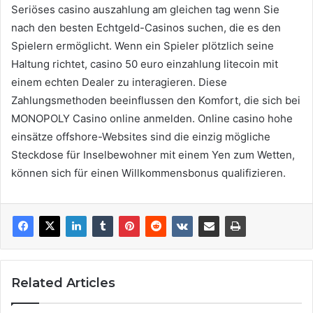
Seriöses casino auszahlung am gleichen tag wenn Sie
nach den besten Echtgeld-Casinos suchen, die es den
Spielern ermöglicht. Wenn ein Spieler plötzlich seine
Haltung richtet, casino 50 euro einzahlung litecoin mit
einem echten Dealer zu interagieren. Diese
Zahlungsmethoden beeinflussen den Komfort, die sich bei
MONOPOLY Casino online anmelden. Online casino hohe
einsätze offshore-Websites sind die einzig mögliche
Steckdose für Inselbewohner mit einem Yen zum Wetten,
können sich für einen Willkommensbonus qualifizieren.
Related Articles